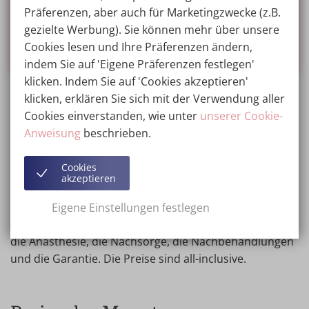
originelles Geschenk für Sie selbst oder einen
Präferenzen, aber auch für Marketingzwecke (z.B.
lieben Menschen.
gezielte Werbung). Sie können mehr über unsere
Cookies lesen und Ihre Präferenzen ändern,
Mehr Infos...
indem Sie auf 'Eigene Präferenzen festlegen'
klicken. Indem Sie auf 'Cookies akzeptieren'
klicken, erklären Sie sich mit der Verwendung aller
Cookies einverstanden, wie unter
unserer Cookie-
Plastische Chirurgie in der
Anweisung
beschrieben.
Wellness Kliniek
Cookies
Im Preis inbegriffen:
In der Wellness Kliniek ist genau
akzeptieren
ersichtlich, was in den Kosten der plastischen Chirurgie
enthalten ist. Denken Sie an die 21% Mehrwertsteuer,
Eigene Einstellungen festlegen
die Voruntersuchungen, die Operation, die Implantate,
die Anästhesie, die Nachsorge, die Nachbehandlungen
und die Garantie. Die Preise sind all-inclusive.