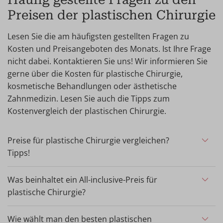
Preisen der plastischen Chirurgie
Lesen Sie die am häufigsten gestellten Fragen zu
Kosten und Preisangeboten des Monats. Ist Ihre Frage
nicht dabei. Kontaktieren Sie uns! Wir informieren Sie
gerne über die Kosten für plastische Chirurgie,
kosmetische Behandlungen oder ästhetische
Zahnmedizin. Lesen Sie auch die Tipps zum
Kostenvergleich der plastischen Chirurgie.
Preise für plastische Chirurgie vergleichen?
Tipps!
Wenn Sie plastische Chirurgie in Erwägung ziehen, ist
es wichtig, nach den Qualitätsgarantien der Klinik zu
Was beinhaltet ein All-inclusive-Preis für
fragen, die Erfahrung des Chirurgen zu überprüfen und
plastische Chirurgie?
die Preise zu vergleichen. Worauf ist zu achten? In der
Wir nennen 9 wichtige Punkte, auf die Sie beim
Wellness Kliniek sind die Preise all-inclusive, d. h. alle
Vergleich der Preise für plastische Chirurgie achten
Wie wählt man den besten plastischen