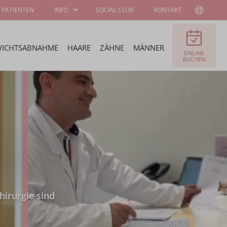
 PATIENTEN
INFO
SOCIAL CLUB
KONTAKT
ICHTSABNAHME
HAARE
ZÄHNE
MÄNNER
ONLINE
INFORMATIONEN
ÜBER WELLNESS
BUCHEN
FÜR PATIENTEN
KLINIEK
CHIRURGEN UND
STELLENANGEBOTE
SPEZIALISTEN
STIPENDIEN-
BOTSCHAFTER
PROGRAMM
hirurgie sind