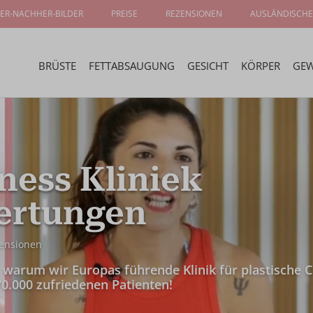
ER-NACHHER-BILDER
PREISE
REZENSIONEN
AUSLÄNDISCHE
BRÜSTE
FETTABSAUGUNG
GESICHT
KÖRPER
GEW
ness Kliniek
ertungen
ensionen
, warum wir Europas führende Klinik für plastische C
70.000 zufriedenen Patienten!