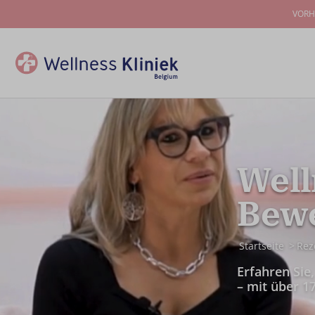
VORH
Well
Bew
Startseite
Rez
Erfahren Sie
– mit über 1