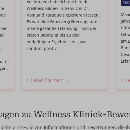
n
Vor kurzem habe ich mich in der
TES
ne
Wellness Kliniek in Genk von Dr.
Maar
iner
Romuald Taraquois operieren lassen.
Jahr
Es war eine Brustvergrößerung, und
Hüft
ken.
meine gesamte Erfahrung – von der
Fett
nd
ersten Beratung bis zu den
am E
endgültigen Ergebnissen – war
Bund
h
rundum positiv.
Gesc
Erfa
hatte
agen.
Lesen Sie mehr...
Le
Fragen zu Wellness Kliniek-Bew
eten eine Fülle von Informationen und Bewertungen, die Ihn