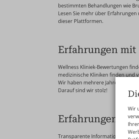
bestimmten Behandlungen wie Brust
Lesen Sie mehr über Erfahrungen mi
dieser Plattformen.
Erfahrungen mit 
Wellness Kliniek-Bewertungen find
medizinische Kliniken finden und v
Wir haben mehrere Jahre in Folge
Darauf sind wir stolz!
Di
Wir 
Erfahrungen Wel
verw
Ihre
Werb
Transparente Information hat für 