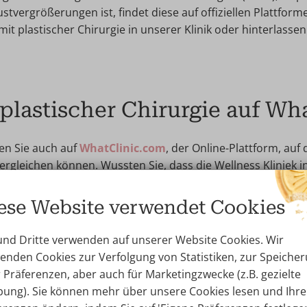
vergrößerungen ist, findet diese auf offiziellen Plattform
t plastischer Chirurgie in unserer Klinik oder hinterlassen
plastischer Chirurgie auf Wh
en Sie auch auf
WhatClinic.com
, der Online-Plattform, auf
ergleichen können. Wussten Sie, dass die Wellness Kliniek 
 den WhatClinic Award als Anerkennung für hervorragende 
ese Website verwendet Cookies
und Dritte verwenden auf unserer Website Cookies. Wir
lness Kliniek Genk auf YouT
enden Cookies zur Verfolgung von Statistiken, zur Speiche
r Präferenzen, aber auch für Marketingzwecke (z.B. gezielte
ung). Sie können mehr über unsere Cookies lesen und Ihre
uns höchste Priorität. Deshalb legen wir großen Wert dara