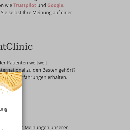
en wie
Trustpilot
und
Google
.
 Sie selbst Ihre Meinung auf einer
atClinic
 der Patienten weltweit
international zu den Besten gehört?
Patientenerfahrungen erhalten.
ube
rung
uf, Ihnen die Meinungen unserer