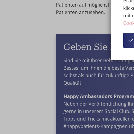
Präf
Patienten auf möglichst vielfältig
klick
Patienten anzusehen.
mit 
Cook
Geben Sie Ihre 
Sind Sie mit Ihrer Behandlung i
Bestes, um Ihnen die beste Ver
selbst als auch für zukünftige 
Qualität.
Happy Ambassadors-Progra
Neben der Veröffentlichung Ih
gerne in unserem Social Club. S
Tipps und Tricks mit aktuellen
#happypatients-Kampagnen ü