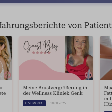
fahrungsberichte von Patien
ur
Meine Brustvergrößerung in
Maa
ete
der Wellness Kliniek Genk
Fet
mit
TESTIMONIAL
18.08.2025
Hüf