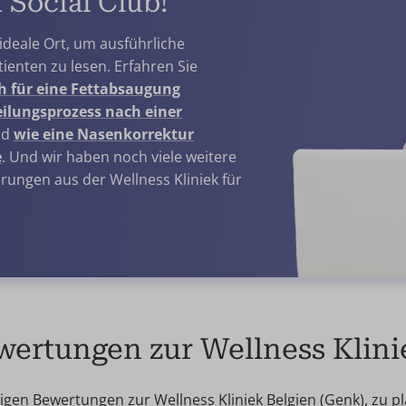
 Social Club!
 ideale Ort, um ausführliche
ienten zu lesen. Erfahren Sie
ch für eine Fettabsaugung
ilungsprozess nach einer
nd
wie eine Nasenkorrektur
e
. Und wir haben noch viele weitere
rungen aus der Wellness Kliniek für
ertungen zur Wellness Klini
en Bewertungen zur Wellness Kliniek Belgien (Genk), zu pl