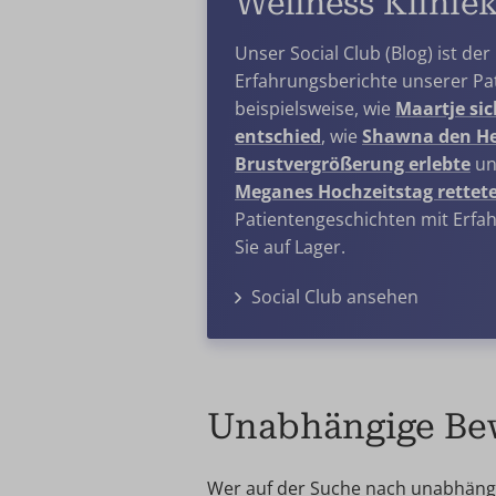
Wellness Kliniek
Unser Social Club (Blog) ist der
Erfahrungsberichte unserer Pat
beispielsweise, wie
Maartje si
entschied
, wie
Shawna den He
Brustvergrößerung erlebte
u
Meganes Hochzeitstag rettet
Patientengeschichten mit Erfah
Sie auf Lager.
Social Club ansehen
Unabhängige Bew
Wer auf der Suche nach unabhängig