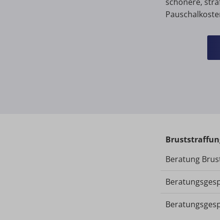
schönere, stra
Pauschalkosten
Bruststraffun
Beratung Brus
Beratungsgesp
Beratungsgespr