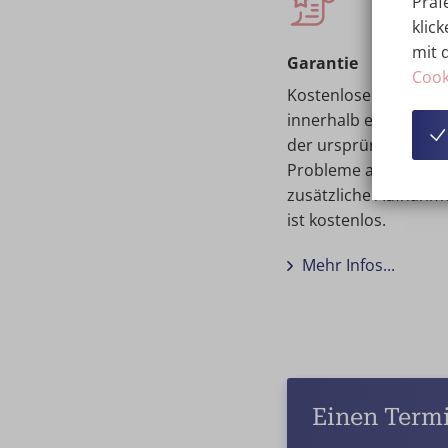
Präf
klick
mit 
Garantie
Cook
Kostenloser Eingriff,
innerhalb eines Jahr
der ursprünglichen 
Probleme auftreten. 
zusätzliche Aufnahm
ist kostenlos.
Mehr Infos...
Einen Term