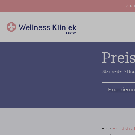
VORH
Prei
Startseite
Brü
Finanzieru
Eine
Bruststra