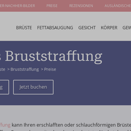
ER-NACHHER-BILDER
PREISE
REZENSIONEN
AUSLÄNDISCHE
BRÜSTE
FETTABSAUGUNG
GESICHT
KÖRPER
GEW
s Bruststraffung
ste
Bruststraffung
Preise
ng
Jetzt buchen
ffung
kann Ihren erschlafften oder schlauchförmigen Brüst