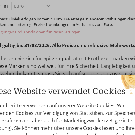
en in
ess Kliniek erfolgen immer in Euro. Die Anzeige in anderen Währungen dien
ken und unterliegt Preisschwankungen im Verhältnis zum Euro.
ngungen und Konditionen für Reservierungen
.
d gültig bis 31/08/2026. Alle Preise sind inklusive Mehrwert
cheiden Sie sich für Spitzenqualität mit Prothesenmarken w
iese Marken sind weltweit für ihre Sicherheit, Langlebigkeit 
ssehen bekannt, sodass Sie sich auf schöne und zuverlässi
nen!
ese Website verwendet Cookies
 Kliniek garantiert Ihnen hochwertige Brustprothesen. Lese
-Brustimplantate
und
Motiva-Implantate
.
und Dritte verwenden auf unserer Website Cookies. Wir
enden Cookies zur Verfolgung von Statistiken, zur Speiche
r Präferenzen, aber auch für Marketingzwecke (z.B. gezielte
ung). Sie können mehr über unsere Cookies lesen und Ihre