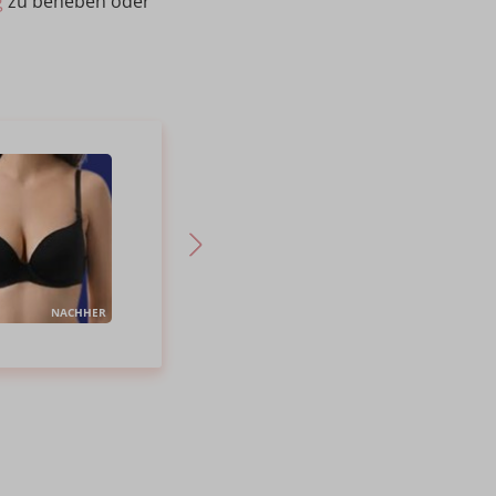
g
zu beheben oder
NACHHER
VORHER
NACHHER