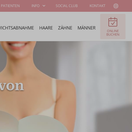
 PATIENTEN
INFO
SOCIAL CLUB
KONTAKT
ICHTSABNAHME
HAARE
ZÄHNE
MÄNNER
ONLINE
INFORMATIONEN
ÜBER WELLNESS
BUCHEN
FÜR PATIENTEN
KLINIEK
CHIRURGEN UND
STELLENANGEBOTE
SPEZIALISTEN
 von
STIPENDIEN-
BOTSCHAFTER
PROGRAMM