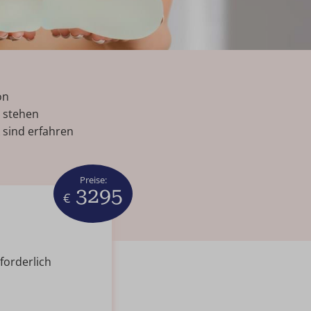
on
n stehen
k sind erfahren
Preise:
3295
€
forderlich