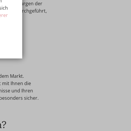
n'
n der Chirurgen der
sich
ationen durchgeführt,
erer
 dem Markt.
 mit Ihnen die
nisse und Ihren
besonders sicher.
n?