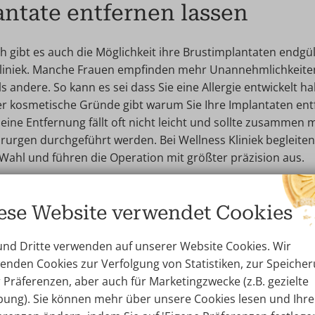
ntate entfernen lassen
gibt es auch die Möglichkeit ihre Brustimplantaten endgül
Kliniek. Manche Frauen empfinden mehr Unannehmlichkeiten
 andere. So kann es sei dass Sie eine Allergie entwickelt h
 kosmetische Gründe gibt warum Sie Ihre Implantaten entf
eine Entfernung fällt oft nicht leicht und sollte zusammen
irurgen durchgeführt werden. Bei Wellness Kliniek begleiten
 Wahl und führen die Operation mit größter präzision aus.
ese Website verwendet Cookies
Klinik für den Austausch von
antaten
und Dritte verwenden auf unserer Website Cookies. Wir
enden Cookies zur Verfolgung von Statistiken, zur Speiche
r Präferenzen, aber auch für Marketingzwecke (z.B. gezielte
Belgien ist seit vielen Jahren die Nummer 1 in der (unabhä
ung). Sie können mehr über unsere Cookies lesen und Ihre
wurde mit dem Award for Outstanding Experience ausgezeic