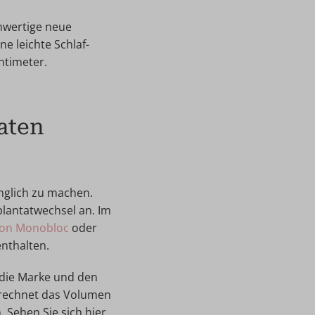
chwertige neue
ne leichte Schlaf-
ntimeter.
aten
inglich zu machen.
plantatwechsel an. Im
ion Monobloc
oder
enthalten.
die Marke und den
erechnet das Volumen
 Sehen Sie sich hier