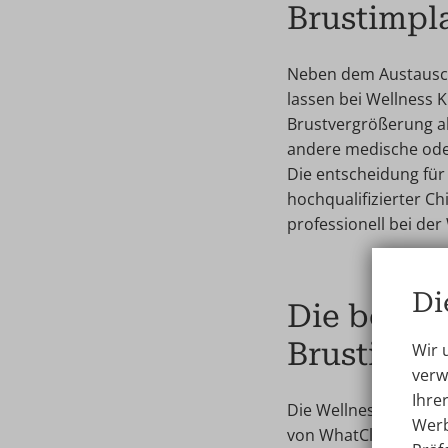
Brustimpla
Neben dem Austausch 
lassen bei Wellness 
Brustvergrößerung als
andere medische oder
Die entscheidung für 
hochqualifizierter Ch
professionell bei der
Di
Die beste 
Brustimpl
Wir 
verw
Ihre
Die Wellness Kliniek 
Werb
von WhatClinic und 