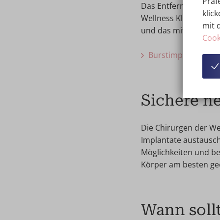
Präf
Das Entfernen und Er
klick
Wellness Kliniek. Di
mit 
und das mit ISO 9001
Cook
Burstimplantaten 
Sichere n
Die Chirurgen der We
Implantate austausch
Möglichkeiten und be
Körper am besten gee
Wann soll