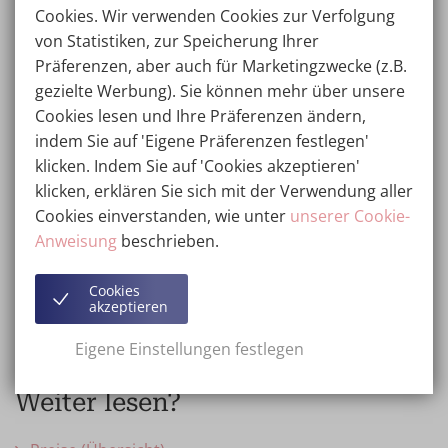
Cookies. Wir verwenden Cookies zur Verfolgung
Ein Gutschein der Wellness Kliniek eignet sich gut für
von Statistiken, zur Speicherung Ihrer
Ihren Partner, Ihre Freunde oder Ihre Familie. Sie
Präferenzen, aber auch für Marketingzwecke (z.B.
wissen, dass jemand von einer bestimmten
gezielte Werbung). Sie können mehr über unsere
Behandlung träumt? Dann liegen Sie mit einem
Cookies lesen und Ihre Präferenzen ändern,
Gutschein genau richtig. Und es erspart Ihnen den
indem Sie auf 'Eigene Präferenzen festlegen'
"Stress", das perfekte Geschenk zu suchen. Wählen Sie
klicken. Indem Sie auf 'Cookies akzeptieren'
etwas, das Ihrem Geschmack entspricht.
klicken, erklären Sie sich mit der Verwendung aller
In verschiedene Ländern bietet der Kauf und das
Cookies einverstanden, wie unter
unserer Cookie-
Verschenken von Geschenkgutscheinen steuerliche
Anweisung
beschrieben.
Vorteile. Sie können sich auch selbst einen Gutschein
schenken.
Cookies
akzeptieren
Bestellen Sie einen Wellness Kliniek-Gutschein
Eigene Einstellungen festlegen
Weiter lesen?