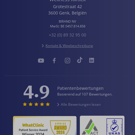
Grotestraat 42
3600
Genk
,
Belgiën
BIRAND NV
MwSt:
BE 0457.814.858
+32 (0) 89 32 95 00
Kontakt & Wegbeschreibung
4.9
Patientenbewertungen
Basierend auf 107 Bewertungen.
Alle Bewertungen lesen