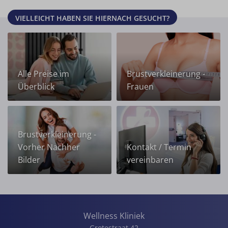
VIELLEICHT HABEN SIE HIERNACH GESUCHT?
Alle Preise im
Brustverkleinerung -
Überblick
Frauen
Brustverkleinerung -
Vorher Nachher
Kontakt / Termin
Bilder
vereinbaren
Wellness Kliniek
Grotestraat 42