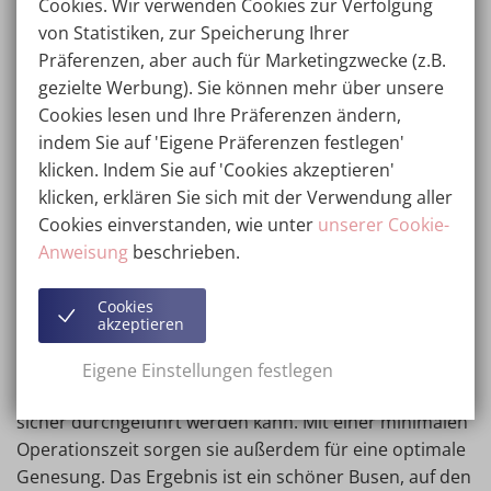
Cookies. Wir verwenden Cookies zur Verfolgung
Pauschalpreise, einschließlich der empfohlenen
von Statistiken, zur Speicherung Ihrer
Nachbehandlung in der Kliniek. Auf Wunsch ist es
Präferenzen, aber auch für Marketingzwecke (z.B.
möglich, ein Privatzimmer hinzu zu buchen.
gezielte Werbung). Sie können mehr über unsere
Cookies lesen und Ihre Präferenzen ändern,
indem Sie auf 'Eigene Präferenzen festlegen'
Günstige Brustverkleinerung
klicken. Indem Sie auf 'Cookies akzeptieren'
Belgien
klicken, erklären Sie sich mit der Verwendung aller
Cookies einverstanden, wie unter
unserer Cookie-
In der Wellness Kliniek bemühen wir uns,
Anweisung
beschrieben.
Brustoperationen für alle erschwinglich zu machen.
Vielleicht haben Sie schon bemerkt, dass wir in Belgien
Cookies
im Vergleich zu anderen Kliniken günstige Preise für
akzeptieren
Brustverkleinerungen anbieten. Das liegt daran, dass
die Chirurgen der Wellness Kliniek mit bestimmten
Eigene Einstellungen festlegen
Techniken arbeiten, mit denen der Eingriff effektiv und
sicher durchgeführt werden kann. Mit einer minimalen
Operationszeit sorgen sie außerdem für eine optimale
Genesung. Das Ergebnis ist ein schöner Busen, auf den