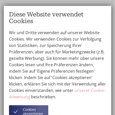
BBL-Preisvergleich
Diese Website verwendet
Cookies
Beim Vergleich der Kosten für eine Fettabsaugung ist
es wichtig, nicht nur den Preis, sondern auch den Ruf
Wir und Dritte verwenden auf unserer Website
und die Erfahrung des Chirurgen und der Klinik zu
Cookies. Wir verwenden Cookies zur Verfolgung
berücksichtigen. Die Preise können erheblich variieren
von Statistiken, zur Speicherung Ihrer
und hängen von der Anzahl der
Präferenzen, aber auch für Marketingzwecke (z.B.
Fettabsaugungsbereiche und der
gezielte Werbung). Sie können mehr über unsere
Wiederholungsbehandlungen ab, die erforderlich sind,
Cookies lesen und Ihre Präferenzen ändern,
um das Zielvolumen zu erreichen. Dies kann sich
indem Sie auf 'Eigene Präferenzen festlegen'
erheblich auf die Gesamtkosten auswirken.
klicken. Indem Sie auf 'Cookies akzeptieren'
klicken, erklären Sie sich mit der Verwendung aller
Zusätzliche Fettabsaugungen und
Cookies einverstanden, wie unter
unserer Cookie-
Wiederholungsbehandlungen erhöhen den Endpreis,
Anweisung
beschrieben.
da jede Sitzung mit zusätzlichen Kosten für Operation,
Anästhesie und Nachsorge verbunden ist. Die
Cookies
Preislisten der Wellness Kliniek sind so gestaltet, dass
akzeptieren