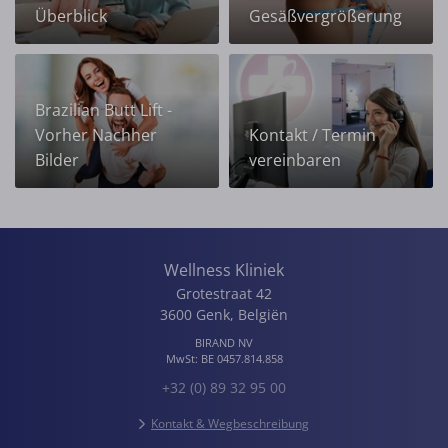
Überblick
Gesäßvergrößerung
Brazilian Butt Lift -
Vorher Nachher
Kontakt / Termin
Bilder
vereinbaren
Wellness Kliniek
Grotestraat 42
3600
Genk
,
Belgiën
BIRAND NV
MwSt:
BE 0457.814.858
+32 (0) 89 32 95 00
Kontakt & Wegbeschreibung