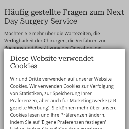
Häufig gestellte Fragen zum Next
Day Surgery Service
Möchten Sie mehr über die Wartezeiten, die
Verfügbarkeit der Chirurgen, die Verfahren zur
Buchung und Bestätigung der Operation, die
Nachsorge oder die Stornierungsbedingungen
Diese Website verwendet
erfahren? Lesen Sie die folgenden häufig gestellten
Cookies
Fragen. Wenn Ihre Frage nicht dabei ist, kontaktieren
Sie uns! Wir sind gerne für Sie da.
Wir und Dritte verwenden auf unserer Website
Cookies. Wir verwenden Cookies zur Verfolgung
von Statistiken, zur Speicherung Ihrer
Wie lange ist die Wartezeit für einen Next Day
Präferenzen, aber auch für Marketingzwecke (z.B.
Surgery-Termin?
gezielte Werbung). Sie können mehr über unsere
Wir tun unser Bestes, um die Wartezeiten für Ihre
Cookies lesen und Ihre Präferenzen ändern,
Next Day Konsultation & Operation so kurz wie
indem Sie auf 'Eigene Präferenzen festlegen'
Wie buche ich eine E-Konsultation mit dem
möglich zu halten. Patienten, die sich für das Next-