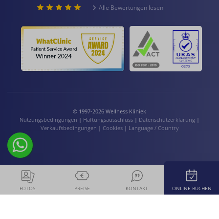
Alle Bewertungen lesen
© 1997-2026 Wellness Kliniek
Nutzungsbedingungen
|
Haftungsausschluss
|
Datenschutzerklärung
|
Verkaufsbedingungen
|
Cookies
|
Language / Country
FOTOS
PREISE
KONTAKT
ONLINE BUCHEN