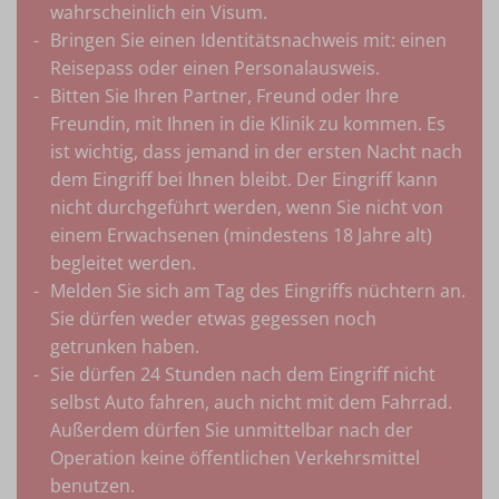
wahrscheinlich ein Visum.
persönliche Nummer Ihres Arztes, damit Ihnen
Bringen Sie einen Identitätsnachweis mit: einen
direkt, effizient und schnell geholfen werden
Reisepass oder einen Personalausweis.
kann.
Bitten Sie Ihren Partner, Freund oder Ihre
Digitale Überwachung durch Fotos, Anrufe
Freundin, mit Ihnen in die Klinik zu kommen. Es
und Videoanrufe:
Nachbesprechungen
ist wichtig, dass jemand in der ersten Nacht nach
zwischen Patient und Arzt können sowohl per
dem Eingriff bei Ihnen bleibt. Der Eingriff kann
Telefon als auch per Videokonferenz stattfinden.
nicht durchgeführt werden, wenn Sie nicht von
Dabei kann der Chirurg im Voraus Fotos
einem Erwachsenen (mindestens 18 Jahre alt)
anfordern, um den Fortschritt des Patienten zu
begleitet werden.
beurteilen.
Melden Sie sich am Tag des Eingriffs nüchtern an.
Alle Nachsorgekonsultationen in der Wellness
Sie dürfen weder etwas gegessen noch
Kliniek sind ein Jahr lang nach dem Eingriff
getrunken haben.
kostenlos im Behandlungspreis enthalten. Die
Sie dürfen 24 Stunden nach dem Eingriff nicht
Kosten für Dritte gehen zu Lasten des Patienten.
selbst Auto fahren, auch nicht mit dem Fahrrad.
Außerdem dürfen Sie unmittelbar nach der
Operation keine öffentlichen Verkehrsmittel
benutzen.