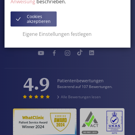
Anweisung
beschrieben.
3600
Genk
,
Belgiën
BIRAND NV
Cookies
MwSt:
BE 0457.814.858
akzeptieren
+32 (0) 89 32 95 00
Eigene Einstellungen festlegen
Kontakt & Wegbeschreibung
4.9
Patientenbewertungen
Basierend auf 107 Bewertungen.
Alle Bewertungen lesen