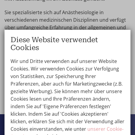
Sie spezialisierte sich auf Anästhesiologie in
verschiedenen medizinischen Disziplinen und verfügt
über umfangreiche Erfahrung in der allgemeinen und
regionalen Anästhesie.
Diese Website verwendet
Cookies
Im Laufe ihrer Karriere arbeitete sie eng mit
plastischen Chirurgen zusammen, mit dem Fokus auf
Wir und Dritte verwenden auf unserer Website
ästhetische und rekonstruktive Chirurgie.
Cookies. Wir verwenden Cookies zur Verfolgung
von Statistiken, zur Speicherung Ihrer
Präferenzen, aber auch für Marketingzwecke (z.B.
Kontakt
gezielte Werbung). Sie können mehr über unsere
Cookies lesen und Ihre Präferenzen ändern,
Das gesamte Team anzeigen
indem Sie auf 'Eigene Präferenzen festlegen'
klicken. Indem Sie auf 'Cookies akzeptieren'
klicken, erklären Sie sich mit der Verwendung aller
Wellness Kliniek
Cookies einverstanden, wie unter
unserer Cookie-
Grotestraat 42