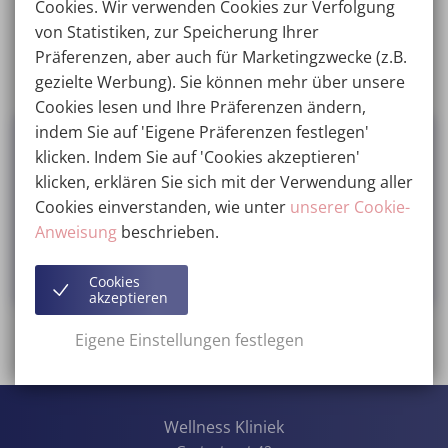
Cookies. Wir verwenden Cookies zur Verfolgung
von Statistiken, zur Speicherung Ihrer
Das gesamte Team anzeigen
Präferenzen, aber auch für Marketingzwecke (z.B.
gezielte Werbung). Sie können mehr über unsere
Cookies lesen und Ihre Präferenzen ändern,
indem Sie auf 'Eigene Präferenzen festlegen'
klicken. Indem Sie auf 'Cookies akzeptieren'
Marzena
klicken, erklären Sie sich mit der Verwendung aller
Cookies einverstanden, wie unter
unserer Cookie-
Brustvergrößerung
Anweisung
beschrieben.
Diese Rezension ansehen auf Google
Cookies
akzeptieren
Eigene Einstellungen festlegen
Alle Bewertungen lesen
Wellness Kliniek