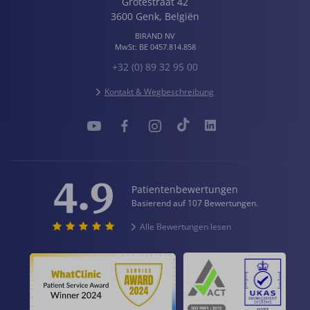
Grotestraat 42
3600
Genk
,
Belgiën
BIRAND NV
MwSt:
BE 0457.814.858
+32 (0) 89 32 95 00
Kontakt & Wegbeschreibung
4.9
Patientenbewertungen
Basierend auf 107 Bewertungen.
Alle Bewertungen lesen