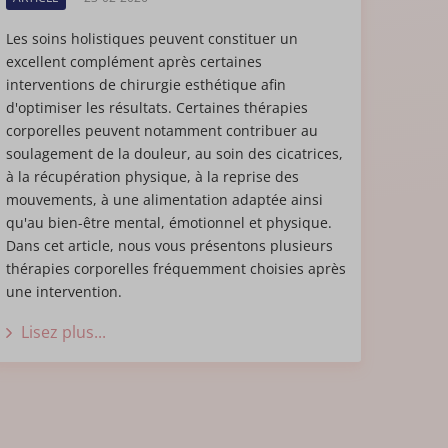
n, c’était un peu
Les soins holistiques peuvent constituer un
sait mal. Après un
excellent complément après certaines
 la guérison a
interventions de chirurgie esthétique afin
ais principalement
d'optimiser les résultats. Certaines thérapies
 de suite eu bon
corporelles peuvent notamment contribuer au
je n’en n’ai pas
soulagement de la douleur, au soin des cicatrices,
à la récupération physique, à la reprise des
mouvements, à une alimentation adaptée ainsi
qu'au bien-être mental, émotionnel et physique.
Dans cet article, nous vous présentons plusieurs
thérapies corporelles fréquemment choisies après
lement différente.
une intervention.
e tout le monde
Lisez plus...
garde-robe. Ça fait