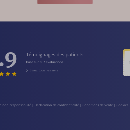
.9
Témoignages des patients
Basé sur 107 évaluations.
Lisez tous les avis
e non-responsabilité
|
Déclaration de confidentialité
|
Conditions de vente
|
Cookies