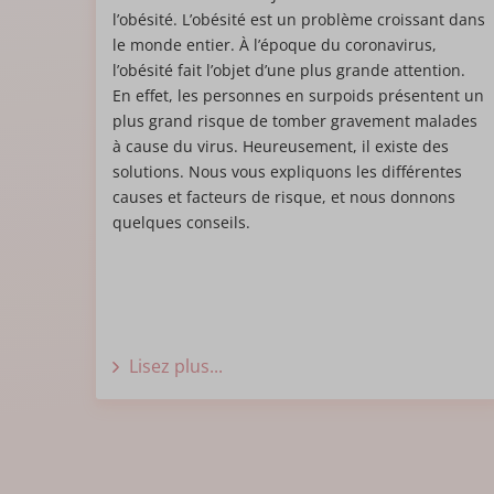
l’obésité. L’obésité est un problème croissant dans
Tout s’est passé très
le monde entier. À l’époque du coronavirus,
difficile. Comme si j
l’obésité fait l’objet d’une plus grande attention.
séjour de deux jours,
En effet, les personnes en surpoids présentent un
commencé et j’ai pu
plus grand risque de tomber gravement malades
des aliments liquides
à cause du virus. Heureusement, il existe des
goût. Je n’ai souffer
solutions. Nous vous expliquons les différentes
souffert.
causes et facteurs de risque, et nous donnons
quelques conseils.
Je ne réalise 
Je suis maintenant à 8
Tout a changé à 100 
Lisez plus...
m’encouragent beaucou
tellement de bien de 
Bref, je le conseille 