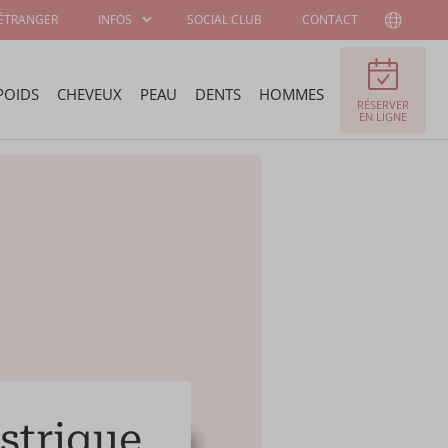
'ÉTRANGER
INFOS
SOCIAL CLUB
CONTACT
POIDS
CHEVEUX
PEAU
DENTS
HOMMES
RÉSERVER
INFORMATIONS
A PROPOS DE
EN LIGNE
AUX PATIENTS
WELLNESS KLINIEK
CHIRURGIENS ET
OFFRES D'EMPLOI
SPÉCIALISTES
PROGRAMME DE
AMBASSADEUR
STAGE
strique