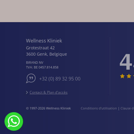
Wellness Kliniek
Grotestraat 42
4
3600
Genk
,
Belgique
BIRAND NV
TVA:
BE 0457.814.858
+32 (0) 89 32 95 00
Contact & Plan d'accès
© 1997-2026 Wellness Kliniek
Conditions d'utilisation
|
Clause d