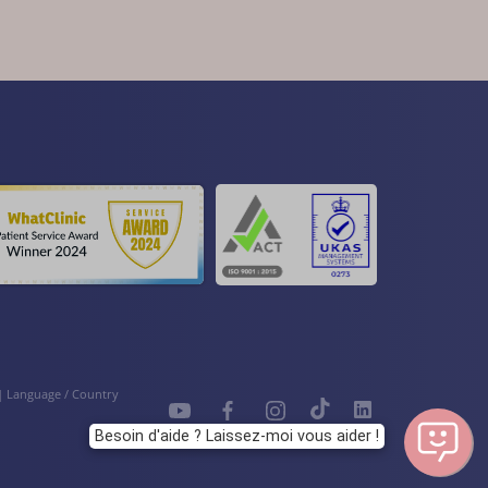
|
Language / Country
Besoin d'aide ? Laissez-moi vous aider !