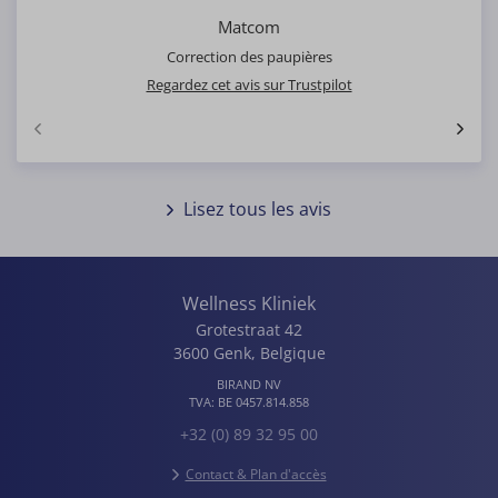
Matcom
Correction des paupières
Regardez cet avis sur Trustpilot
Lisez tous les avis
Wellness Kliniek
Grotestraat 42
3600
Genk
,
Belgique
BIRAND NV
TVA:
BE 0457.814.858
+32 (0) 89 32 95 00
Contact & Plan d'accès