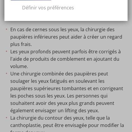
Avantages de la chirurgie des
consultation sans engagement, toutes vos
les maux de tête. Pour en savoir plus, consultez la
paupières
.
Définir vos préférences
questions et les options pour votre visage seront
page consacrée au traitement :
lifting des sourcils
.
yeux en Belgique
abordées. N'hésitez donc pas à prendre rendez-
vous pour une consultation sans engagement et
En cas de cernes sous les yeux, la chirurgie des
faites le pas vers le regard que vous souhaitez.
paupières inférieures peut aider à créer un regard
plus frais.
Les yeux profonds peuvent parfois être corrigés à
l'aide de produits de comblement en ajoutant du
volume.
Une chirurgie combinée des paupières peut
soulager les yeux fatigués en soulevant les
paupières supérieures tombantes et en corrigeant
les poches sous les yeux. Les personnes qui
souhaitent avoir des yeux plus grands peuvent
également envisager un lifting des yeux.
La chirurgie du contour des yeux, telle que la
canthoplastie, peut être envisagée pour modifier la