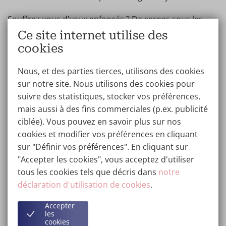
Souffrez-vous d'yeux enfoncés ? De cernes sous les
yeux ? Des yeux fatigués ? Rides sous les yeux ? Sourcils
Ce site internet utilise des
tombants ? Vous voulez des yeux plus grands ? Autant
cookies
de bonnes raisons d'opter pour la chirurgie plastique
des yeux.
Nous, et des parties tierces, utilisons des cookies
sur notre site. Nous utilisons des cookies pour
suivre des statistiques, stocker vos préférences,
Correction des paupières Belgique
mais aussi à des fins commerciales (p.ex. publicité
ciblée). Vous pouvez en savoir plus sur nos
La correction des paupières peut être réalisée de
cookies et modifier vos préférences en cliquant
différentes manières. Par exemple, la correction
Lifting des sourcils Belgique
sur "Définir vos préférences". En cliquant sur
peut se faire spécifiquement au niveau des
La Wellness Kliniek propose trois techniques
"Accepter les cookies", vous acceptez d'utiliser
paupières supérieures ou des paupières
chirurgicales et deux techniques non chirurgicales
tous les cookies tels que décris dans
notre
Lifting combiné des sourcils et des yeux
inférieures. Une correction complète des
de lifting des sourcils. En fonction de la position
déclaration d'utilisation de cookies
.
paupières avec élimination des poches est
Pour une chirurgie complète des yeux, il est
actuelle des sourcils, la technique adéquate est
également possible. Toutes les informations sur les
Accepter
également possible de combiner le lifting des
choisie. Outre les objectifs esthétiques, la
différents types de correction des paupières se
les
sourcils et le lifting des yeux. Lors d'une
procédure peut également contribuer à résoudre
cookies
trouvent sur la page traitement :
correction des