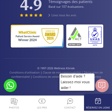
4.9
Témoignages des patients
Basé sur 107 évaluations.
Lisez tous les avis
© 1997-2026 Wellness Kliniek
Conditions d'utilisation
|
Clause de non-responsabilité
|
Déclaration de
Besoin d'aide ?
confidentialité
|
Conditions de vente
|
Cookies
|
Language / Country
Laissez-moi vous
aider !
PHOTOS
LES PRIX
CONTACT
RÉSERVEZ EN LIGNE