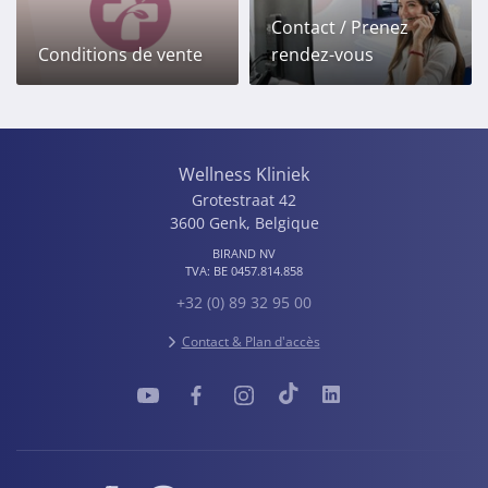
Contact / Prenez
Conditions de vente
rendez-vous
Wellness Kliniek
Grotestraat 42
3600
Genk
,
Belgique
BIRAND NV
TVA:
BE 0457.814.858
+32 (0) 89 32 95 00
Contact & Plan d'accès