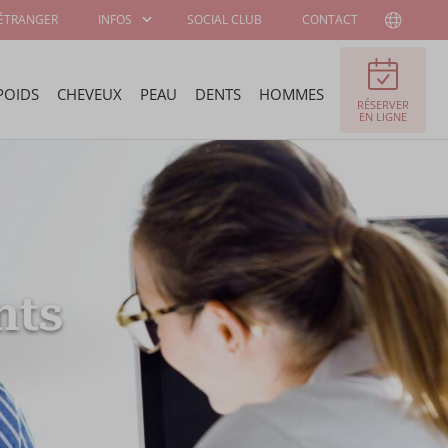
'ÉTRANGER
INFOS
SOCIAL CLUB
CONTACT
POIDS
CHEVEUX
PEAU
DENTS
HOMMES
RÉSERVER
INFORMATIONS
A PROPOS DE
EN LIGNE
AUX PATIENTS
WELLNESS KLINIEK
CHIRURGIENS ET
OFFRES D'EMPLOI
SPÉCIALISTES
nts
PROGRAMME DE
AMBASSADEUR
STAGE