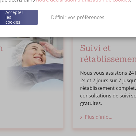
Accepter
Plus d'info...
Définir vos préférences
les
cookies
n
Suivi et
rétablissemen
Nous vous assistons 24 
24 et 7 jours sur 7 jusqu
rétablissement complet.
consultations de suivi s
gratuites.
Plus d'info...