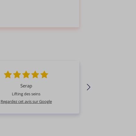
Serap
Yagmur
Lifting des seins
Wellness Kliniek témo
Regardez cet avis sur Google
Regardez cet avis sur 