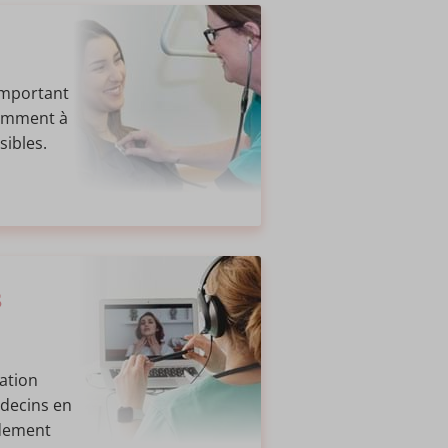
important
samment à
sibles.
s
ation
édecins en
idement