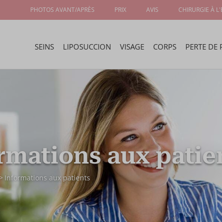
PHOTOS AVANT/APRÈS
PRIX
AVIS
CHIRURGIE À L
SEINS
LIPOSUCCION
VISAGE
CORPS
PERTE DE 
rmations aux patie
Informations aux patients