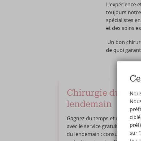
L'expérience e
toujours notre
spécialistes e
et des soins e
Un bon chirurg
de quoi garant
Ce
Chirurgie du
Nous,
Nous
lendemain
préf
cibl
Gagnez du temps et de l'argen
préf
avec le service gratuit de chiru
sur 
du lendemain : consultation et
tels