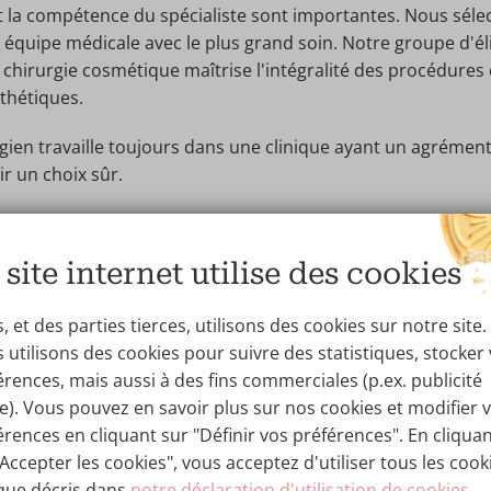
t la compétence du spécialiste sont importantes. Nous sél
 équipe médicale avec le plus grand soin. Notre groupe d'él
n chirurgie cosmétique maîtrise l'intégralité des procédures 
sthétiques.
ien travaille toujours dans une clinique ayant un agrément 
ir un choix sûr.
 site internet utilise des cookies
Votre consult
 et des parties tierces, utilisons des cookies sur notre site.
 utilisons des cookies pour suivre des statistiques, stocker
Prenez rendez-vous pou
érences, mais aussi à des fins commerciales (p.ex. publicité
consultation et discutez
ée). Vous pouvez en savoir plus sur nos cookies et modifier 
t
souhaits et de vos atten
érences en cliquant sur "Définir vos préférences". En cliqua
rgie
directement avec votre
"Accepter les cookies", vous acceptez d'utiliser tous les cook
traitant.
 que décris dans
notre déclaration d'utilisation de cookies
.