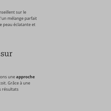
seillent sur le
d'un mélange parfait
e peau éclatante et
 sur
frons une
approche
toit. Grâce à une
 résultats