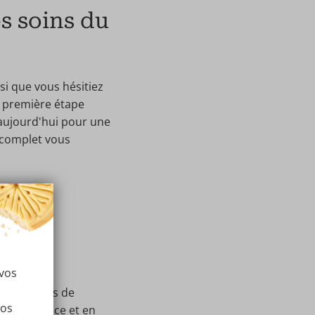
s soins du
si que vous hésitiez
a première étape
 aujourd'hui pour une
 complet vous
ek
 vos
héticiennes de
vos
as, en France et en