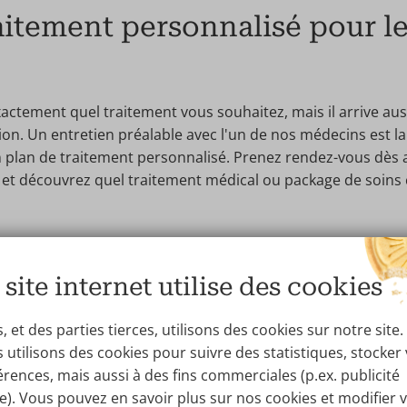
aitement personnalisé pour le
actement quel traitement vous souhaitez, mais il arrive aus
tion. Un entretien préalable avec l'un de nos médecins est l
un plan de traitement personnalisé. Prenez rendez-vous dès
e et découvrez quel traitement médical ou package de soins
ltation sans engagement à la Wellness Kliniek
 site internet utilise des cookies
e Totale chez Wellness Klini
 et des parties tierces, utilisons des cookies sur notre site.
 utilisons des cookies pour suivre des statistiques, stocker
érences, mais aussi à des fins commerciales (p.ex. publicité
itement non invasif ? Nos thérapeutes professionnels et est
ée). Vous pouvez en savoir plus sur nos cookies et modifier 
 leader des traitements non invasifs en Belgique, aux Pays-B