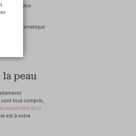
nt
ogies les plus
ies
alisés.
xpert de Cosmetique
 la peau
raitements
s sont tout compris,
ajeunissement de la
pe est à votre