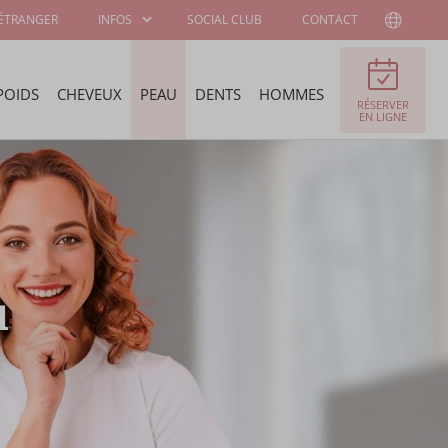
'ÉTRANGER
INFOS
SOCIAL CLUB
CONTACT
POIDS
CHEVEUX
PEAU
DENTS
HOMMES
RÉSERVER
INFORMATIONS
A PROPOS DE
EN LIGNE
AUX PATIENTS
WELLNESS KLINIEK
CHIRURGIENS ET
OFFRES D'EMPLOI
SPÉCIALISTES
u
PROGRAMME DE
AMBASSADEUR
STAGE