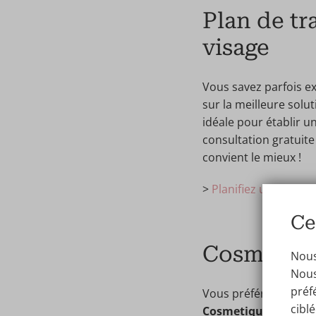
Plan de tr
visage
Vous savez parfois ex
sur la meilleure solu
idéale pour établir 
consultation gratuit
convient le mieux !
>
Planifiez une consu
Ce
Cosmetiqu
Nous,
Nous
préf
Vous préférez un tra
cibl
Cosmetique Totale
,