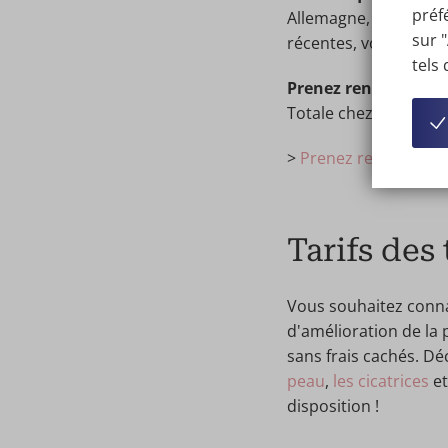
préf
Allemagne, sont à vot
sur 
récentes, vous profit
tels
Prenez rendez-vous
Totale chez Wellness 
>
Prenez rendez-vous
Tarifs des
Vous souhaitez conn
d'amélioration de la p
sans frais cachés. Dé
peau
,
les cicatrices
et
disposition !