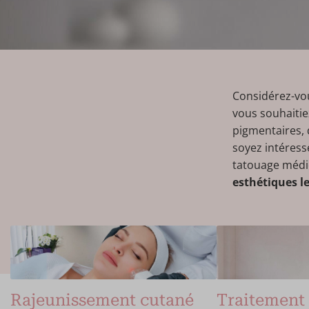
Considérez-vou
vous souhaitie
pigmentaires, 
soyez intéress
tatouage médi
esthétiques l
Rajeunissement cutané
Traitement 