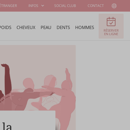
'ÉTRANGER
INFOS
SOCIAL CLUB
CONTACT
POIDS
CHEVEUX
PEAU
DENTS
HOMMES
RÉSERVER
INFORMATIONS
A PROPOS DE
EN LIGNE
AUX PATIENTS
WELLNESS KLINIEK
CHIRURGIENS ET
OFFRES D'EMPLOI
SPÉCIALISTES
PROGRAMME DE
AMBASSADEUR
STAGE
 la