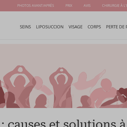
PHOTOS AVANT/APRÈS
PRIX
AVIS
CHIRURGIE À L
SEINS
LIPOSUCCION
VISAGE
CORPS
PERTE DE 
: causes et solutions à