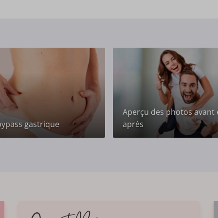
Aperçu des photos avant 
 bypass gastrique
après