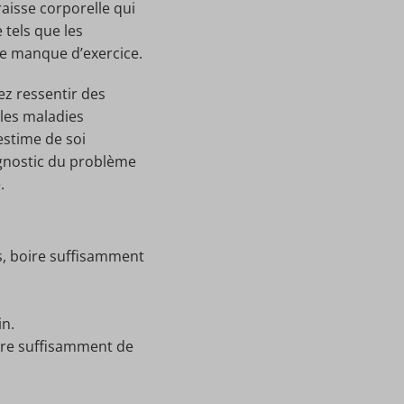
isse corporelle qui
 tels que les
le manque d’exercice.
ez ressentir des
 les maladies
estime de soi
iagnostic du problème
.
es, boire suffisamment
in.
dre suffisamment de