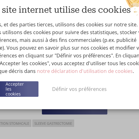
oids grave et que rien ne semble fonctionner pour perdre d
 site internet utilise des cookies
c peut être la solution. La chirurgie bariatrique permet n
cative, mais elle améliore également votre qualité de vie glo
 et des parties tierces, utilisons des cookies sur notre site.
ion de l’estomac peut changer votre vie.
 utilisons des cookies pour suivre des statistiques, stocker
érences, mais aussi à des fins commerciales (p.ex. publicité
, nous pratiquons deux des interventions bariatriques les plu
ée). Vous pouvez en savoir plus sur nos cookies et modifier 
t le
bypass gastrique
. Ces deux techniques de réduction de
érences en cliquant sur "Définir vos préférences". En cliqua
très efficaces. Souvent, les résultats de la réduction de l’
"Accepter les cookies", vous acceptez d'utiliser tous les cook
s aident à perdre plus de la moitié de votre excès de poids.
 que décris dans
notre déclaration d'utilisation de cookies
.
emble quelle procédure vous convient le mieux. Vous souh
Accepter
 l’estomac et leurs avantages ? Ou vous voulez savoir quel e
Définir vos préférences
les
cookies
 ? Nous examinerons votre situation ensemble, lors d’une 
 Wellness Kliniek.
.
Prenez rendez-vous ici
TION STOMACALE
SLEEVE GASTRECTOMIE