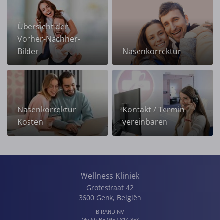
Übersicht der
Vorher-Nachher-
Bilder
Nasenkorrektur
Nasenkorrektur -
Kontakt / Termin
Kosten
vereinbaren
Wellness Kliniek
Grotestraat 42
3600
Genk
,
Belgiën
BIRAND NV
MwSt:
BE 0457.814.858