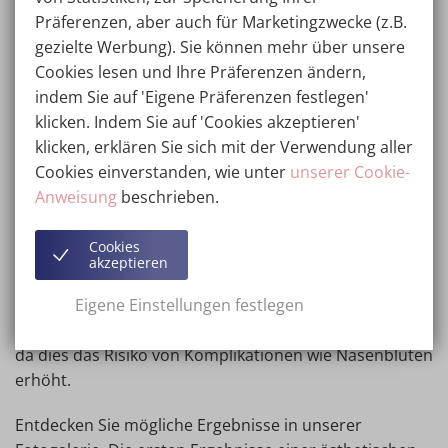
Fotos der Nasenflügelkorrekturen
an und erfahren Sie,
Präferenzen, aber auch für Marketingzwecke (z.B.
was wir für Sie tun können.
gezielte Werbung). Sie können mehr über unsere
Cookies lesen und Ihre Präferenzen ändern,
indem Sie auf 'Eigene Präferenzen festlegen'
Ergebnisse Rhinoplastik nach
klicken. Indem Sie auf 'Cookies akzeptieren'
der Operation
klicken, erklären Sie sich mit der Verwendung aller
Cookies einverstanden, wie unter
unserer Cookie-
Eine Nasenkorrektur ist ein relativ leichter und
Anweisung
beschrieben.
schneller Eingriff, der je nach Art der Behandlung
zwischen 25 und 120 Minuten dauert. Die
Cookies
Erholungszeit hängt auch davon ab, aber in der Regel
akzeptieren
können Sie Ihre täglichen Aktivitäten innerhalb von
Eigene Einstellungen festlegen
zwei Wochen wieder aufnehmen. Bis dahin ist es
wichtig, dass Sie keine schweren Arbeiten verrichten,
da dies das Risiko von Komplikationen wie Nasenbluten
erhöht.
Entdecken Sie mögliche Ergebnisse in unserer