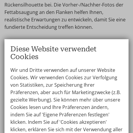
Rückensilhouette bei. Die Vorher-/Nachher-Fotos der
Fettabsaugung an den Flanken helfen Ihnen,
realistische Erwartungen zu entwickeln, damit Sie eine
fundierte Entscheidung treffen können.
Diese Website verwendet
Fettabsaugung an den Flanken
Cookies
vorher und nachher
Wir und Dritte verwenden auf unserer Website
Die Fettabsaugung der Flanken konzentriert sich auf
Cookies. Wir verwenden Cookies zur Verfolgung
die Entfernung von Fettablagerungen an den Seiten
von Statistiken, zur Speicherung Ihrer
des Körpers. Die Fettabsaugung knapp oberhalb der
Präferenzen, aber auch für Marketingzwecke (z.B.
Hüften betont die Taille (Taillenschlankheit). Auch die
gezielte Werbung). Sie können mehr über unsere
Fettabsaugung an den Flanken, direkt unter den
Cookies lesen und Ihre Präferenzen ändern,
Armen, ist ein beliebter Bereich. Dieses Verfahren hilft,
indem Sie auf 'Eigene Präferenzen festlegen'
die Körperform zu verbessern und eine schlankere
klicken. Indem Sie auf 'Cookies akzeptieren'
Taille oder einen strafferen Brustumfang zu schaffen.
klicken, erklären Sie sich mit der Verwendung aller
Männer entscheiden sich häufig für diese Behandlung,