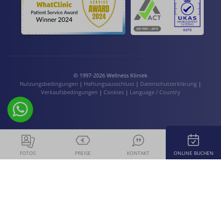
© 1997-2026 Wellness Kliniek
Nutzungsbedingungen
|
Haftungsausschluss
|
Datenschutzerklärung
|
Verkaufsbedingungen
|
Cookies
|
Language / Country
FOTOS
PREISE
KONTAKT
ONLINE BUCHEN