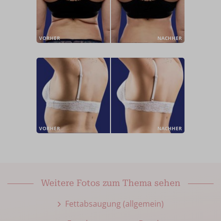
VORHER
NACHHER
VORHER
NACHHER
Weitere Fotos zum Thema sehen
Fettabsaugung (allgemein)