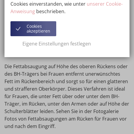
Cookies einverstanden, wie unter
unserer Cookie-
um eine Brustverkleinerung zu ergänzen. In der
Anweisung
beschrieben.
Fotogalerie finden Sie Fotos von Fettabsaugungen an
den Flanken vor und nach dem Eingriff.
Cookies
akzeptieren
Fettabsaugung am oberen
Eigene Einstellungen festlegen
Rücken
Die Fettabsaugung auf Höhe des oberen Rückens oder
des BH-Trägers bei Frauen entfernt unerwünschtes
Fett im Rückenbereich und sorgt so für einen glatteren
und strafferen Oberkörper. Dieses Verfahren ist ideal
für Frauen, die unter Fett über oder unter dem BH-
Träger, im Rücken, unter den Armen oder auf Höhe der
Schulterblätter leiden. Sehen Sie in der Fotogalerie
Fotos von Fettabsaugungen am Rücken für Frauen vor
und nach dem Eingriff.