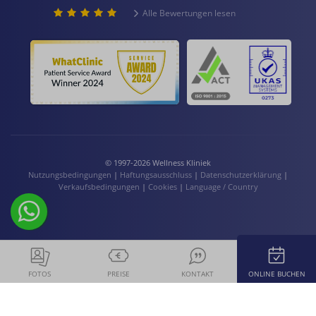
Alle Bewertungen lesen
© 1997-2026 Wellness Kliniek
Nutzungsbedingungen
|
Haftungsausschluss
|
Datenschutzerklärung
|
Verkaufsbedingungen
|
Cookies
|
Language / Country
FOTOS
PREISE
KONTAKT
ONLINE BUCHEN