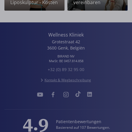
Liposkulptur - Kosten
vereinbaren
Wellness Kliniek
Grotestraat 42
3600
Genk
,
Belgiën
BIRAND NV
MwSt:
BE 0457.814.858
+32 (0) 89 32 95 00
Kontakt & Wegbeschreibung
4.9
Patientenbewertungen
Basierend auf 107 Bewertungen.