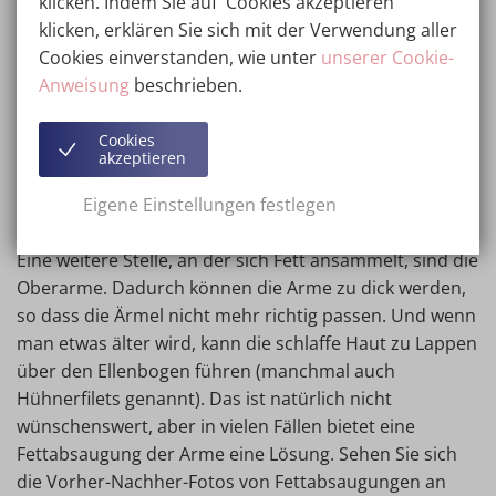
klicken. Indem Sie auf 'Cookies akzeptieren'
Bauch.
klicken, erklären Sie sich mit der Verwendung aller
Cookies einverstanden, wie unter
unserer Cookie-
Vorher- und Nachher-Fotos von Fettabsaugungen
Anweisung
beschrieben.
am Bauch
Cookies
akzeptieren
Fettabsaugung an den Armen
Eigene Einstellungen festlegen
vorher und nachher
Eine weitere Stelle, an der sich Fett ansammelt, sind die
Oberarme. Dadurch können die Arme zu dick werden,
so dass die Ärmel nicht mehr richtig passen. Und wenn
man etwas älter wird, kann die schlaffe Haut zu Lappen
über den Ellenbogen führen (manchmal auch
Hühnerfilets genannt). Das ist natürlich nicht
wünschenswert, aber in vielen Fällen bietet eine
Fettabsaugung der Arme eine Lösung. Sehen Sie sich
die Vorher-Nachher-Fotos von Fettabsaugungen an