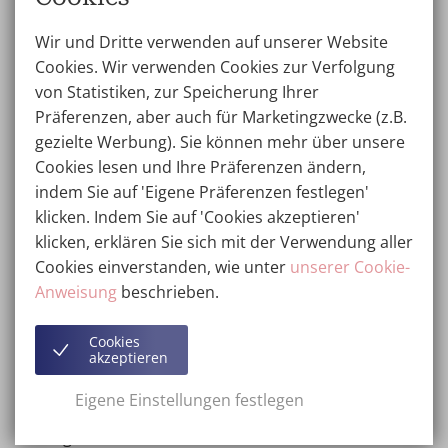
Wir und Dritte verwenden auf unserer Website
Cookies. Wir verwenden Cookies zur Verfolgung
von Statistiken, zur Speicherung Ihrer
Präferenzen, aber auch für Marketingzwecke (z.B.
gezielte Werbung). Sie können mehr über unsere
Cookies lesen und Ihre Präferenzen ändern,
Die plastische Chirurgie kann ein wirksames Mittel zur
indem Sie auf 'Eigene Präferenzen festlegen'
Selbstverbesserung sein. Es ist jedoch wichtig, daran
klicken. Indem Sie auf 'Cookies akzeptieren'
zu denken, dass sie keine Lösung für ein geringes
klicken, erklären Sie sich mit der Verwendung aller
Selbstwertgefühl oder psychologische Probleme ist. In
Cookies einverstanden, wie unter
unserer Cookie-
der Wellness Kliniek möchten wir gesunden Menschen
Anweisung
beschrieben.
helfen, die sich selbst besser fühlen möchten, indem
sie das Beste aus ihrem Aussehen machen. Indem wir
Cookies
akzeptieren
realistische Erwartungen setzen und die richtige
Nachsorge und Unterstützung bieten, helfen wir
Eigene Einstellungen festlegen
unseren Patienten, die wahre Kraft der plastischen
Chirurgie zu erleben. Damit meinen wir nicht nur eine