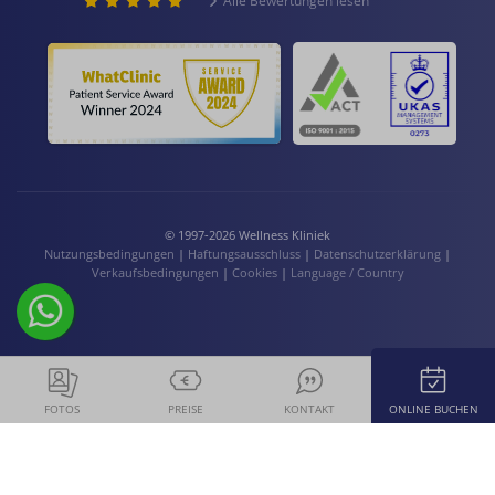
Alle Bewertungen lesen
© 1997-2026 Wellness Kliniek
Nutzungsbedingungen
|
Haftungsausschluss
|
Datenschutzerklärung
|
Verkaufsbedingungen
|
Cookies
|
Language / Country
FOTOS
PREISE
KONTAKT
ONLINE BUCHEN