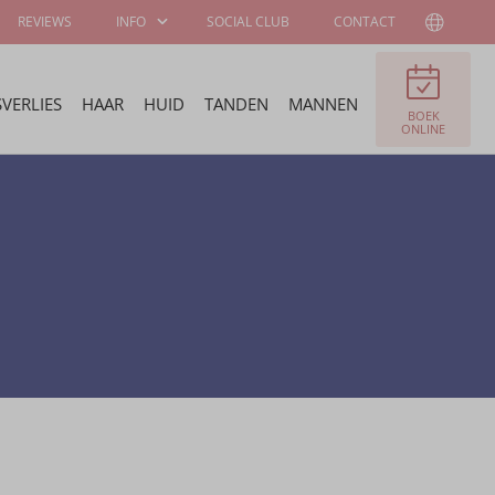
REVIEWS
INFO
SOCIAL CLUB
CONTACT
VERLIES
HAAR
HUID
TANDEN
MANNEN
BOEK
INFORMATIE
OVER DE
ONLINE
VOOR PATIËNTEN
WELLNESS KLINIEK
CHIRURGEN EN
VACATURES
SPECIALISTEN
FELLOWSHIP
WORD ONZE
PROGRAMMA
AMBASSADEUR