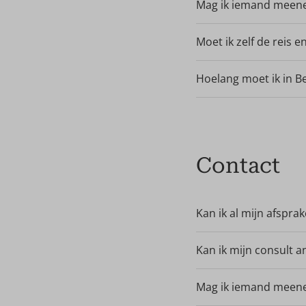
een verantwoordelijke
Mag ik iemand meene
Het is verstandig om
informatie en dit be
Moet ik zelf de reis e
Ja. Op de website ka
naar vliegtuig/trein/h
Hoelang moet ik in Be
Het algemene advies a
dan pas naar huis te 
Contact
Kan ik al mijn afspra
Ja. Met
online boekin
bankpas of internetb
Kan ik mijn consult a
selecteren.
Uw betaling wordt nie
aan het consult - zo
Mag ik iemand meene
het geval van een no