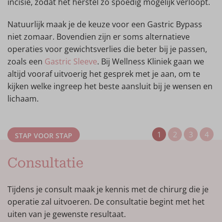
incisie, zodat het herstel zo spoedig mogelijk verloopt.
onbewust wat verandert. Een paar kilo aankomen
Dat laatste heeft invloed op het verteringsstelsel
is meestal niet erg, maar zorg er wel voor dat je
Natuurlijk maak je de keuze voor een Gastric Bypass
en hierdoor is een Gastric Bypass ook in het
gezond blijft eten en in beweging blijft. Zorg er dus
niet zomaar. Bovendien zijn er soms alternatieve
bijzonder geschikt wie snel last heeft van zure
voor dat je je ook op de lange termijn aan het
operaties voor gewichtsverlies die beter bij je passen,
oprispingen. Ook voor patiënten met diabetes of
afvalschema houdt.
zoals een
Gastric Sleeve
. Bij Wellness Kliniek gaan we
hoog cholesterol wordt deze manier van opereren
altijd vooraf uitvoerig het gesprek met je aan, om te
vaak aangeraden.
kijken welke ingreep het beste aansluit bij je wensen en
lichaam.
Heb je alleen overgewicht en geen last van andere
problemen? Dan gaat in de meeste gevallen de
voorkeur uit naar een Gastric Sleeve operatie. Ook
STAP VOOR STAP
daarvoor kun je terecht bij Wellness Kliniek. De
keuze hoef je echter niet zelf te maken, want onze
Consultatie
O
specialisten kijken samen met jou welke ingreep
het beste bij je past tijdens je eerste consultatie.
Tijdens je consult maak je kennis met de chirurg die je
A
operatie zal uitvoeren. De consultatie begint met het
u
uiten van je gewenste resultaat.
a