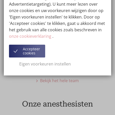
Advertentietargeting). U kunt meer lezen over
Ons team van specialisten
onze cookies en uw voorkeuren wijzigen door op
'Eigen voorkeuren instellen' te klikken. Door op
'Accepteer cookies' te klikken, gaat u akkoord met
het gebruik van alle cookies zoals beschreven in
onze cookieverklaring
.
Accepteer
cookies
Dr. T. Vleugels
Abdominaal-Maag
Eigen voorkeuren instellen
chirurg
Bekijk het hele team
Onze anesthesisten