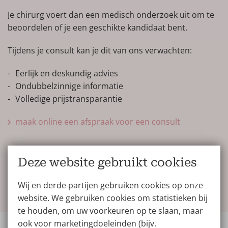
i
Je chirurg voert dan een medisch onderzoek uit om te
beoordelen of je een geschikte kandidaat bent.
D
d
Tijdens je consult kan je dit van ons verwachten:
1
Eerlijk en deskundig advies
N
Ondubbelzinnige informatie
o
Volledige prijstransparantie
e
i
maak online een afspraak voor een consult
h
h
g
Deze website gebruikt cookies
Wij en derde partijen gebruiken cookies op onze
Operatie
website. We gebruiken cookies om statistieken bij
te houden, om uw voorkeuren op te slaan, maar
ook voor marketingdoeleinden (bijv.