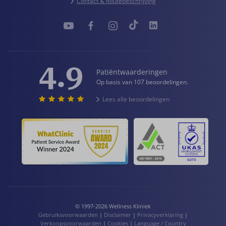
Contact & Routebeschrijving
4.9
Patiëntwaarderingen
Op basis van 107 beoordelingen.
Lees alle beoordelingen
© 1997-2026 Wellness Kliniek
Gebruiksvoorwaarden
|
Disclaimer
|
Privacyverklaring
|
Verkoopsvoorwaarden
|
Cookies
|
Language / Country