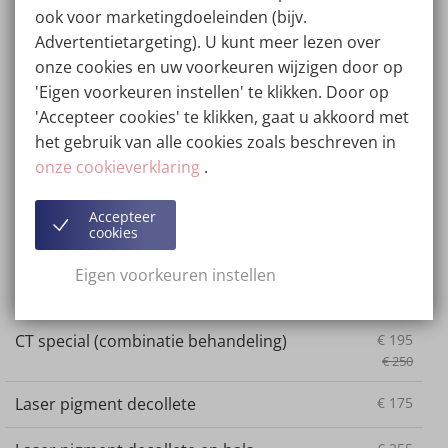
ook voor marketingdoeleinden (bijv.
maximale resultaten te behalen, waarbij peelings de
Advertentietargeting). U kunt meer lezen over
huidtextuur verbeteren en IPL de pigmentatie aanpakt.
onze cookies en uw voorkeuren wijzigen door op
De huidexperts van Cosmetique Totale stellen een
'Eigen voorkeuren instellen' te klikken. Door op
gepersonaliseerd behandelplan op dat past bij jouw
'Accepteer cookies' te klikken, gaat u akkoord met
unieke huidtype en behoeften, om pigmentvlekken
het gebruik van alle cookies zoals beschreven in
effectief te verminderen en een egale teint te
onze cookieverklaring
.
bevorderen.
Accepteer
cookies
Tarieven
pigmentbehandeling
Eigen voorkeuren instellen
CT special (combinatie behandeling)
€
195
€
250
Laser pigment decollete
€
175