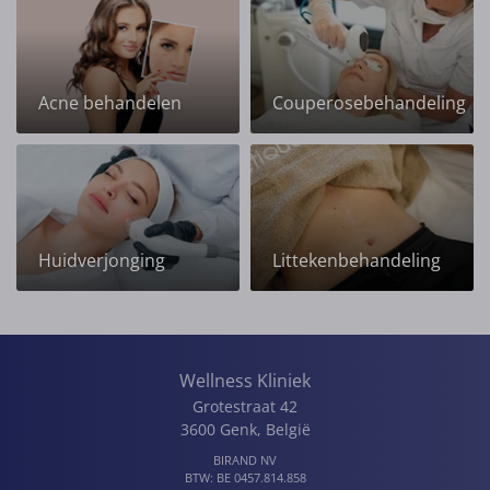
Acne behandelen
Couperosebehandeling
Huidverjonging
Littekenbehandeling
Wellness Kliniek
Grotestraat 42
3600
Genk
,
België
BIRAND NV
BTW:
BE 0457.814.858