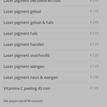
Laser pigment decollete en hals
€
255
Laser pigment gelaat
€
175
Laser pigment gelaat & hals
€
245
Laser pigment hals
€
120
Laser pigment handen
€
125
Laser pigment voorhoofd
€
125
Laser pigment wangen
€
125
Laser pigment neus & wangen
€
135
Vitamine C peeling 45 min
€
125
Alle prijzen zijn BTW inclusief.