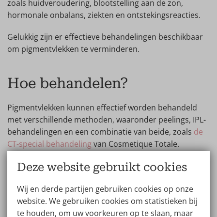
zoals huidveroudering, blootstelling aan de zon,
hormonale onbalans, ziekten en ontstekingsreacties.
Gelukkig zijn er effectieve behandelingen beschikbaar
om pigmentvlekken te verminderen.
Hoe behandelen?
Pigmentvlekken kunnen effectief worden behandeld
met verschillende methoden, waaronder peelings, IPL-
behandelingen en een combinatie van beide, zoals
de
CT-special behandeling
van Cosmetique Totale.
Peelings
helpen de bovenste laag van de huid te
Deze website gebruikt cookies
vernieuwen en kunnen pigmentvlekken vervagen door
de melanineproductie te reguleren. IPL-behandelingen
Wij en derde partijen gebruiken cookies op onze
richten zich specifiek op het pigment in de huid en
website. We gebruiken cookies om statistieken bij
kunnen donkere vlekken verminderen. De CT-special
te houden, om uw voorkeuren op te slaan, maar
behandeling combineert deze twee technieken om