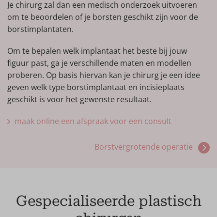
borstvergroting? Heb je elders een borstvergroting
Je chirurg zal dan een medisch onderzoek uitvoeren
o
gehad maar ben je niet tevreden over het
om te beoordelen of je borsten geschikt zijn voor de
Ee
resultaat? Maak vrijblijvend een afspraak en ontdek
borstimplantaten.
te
waarom zoveel mensen de voorkeur geven aan
he
Om te bepalen welk implantaat het beste bij jouw
Wellness Kliniek.
h
figuur past, ga je verschillende maten en modellen
w
proberen. Op basis hiervan kan je chirurg je een idee
g
geven welk type borstimplantaat en incisieplaats
e
geschikt is voor het gewenste resultaat.
b
maak online een afspraak voor een consult
Borstvergrotende operatie
Gespecialiseerde plastisch