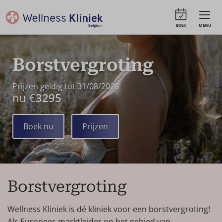
BOEK
MENU
Borstvergroting
Prijzen geldig tot 31/08/2026
nu €
3295
Boek nu
Prijzen
Borstvergroting
Wellness Kliniek is dé kliniek voor een borstvergroting!
Als Europees marktleider op het gebied van