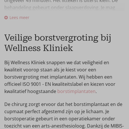
ongeveer 45 minuten. Het litteken is uiterst klein. De
behandeling gebeurt onder slaapverdoving. Je mag
dezelfde dag nog naar huis.
Lees meer
De MIBIS – Minimally Invasive Breast Implant Surgery –
garandeert een minimaal kleine incisie van circa 2 à 3
Veilige borstvergroting bij
centimeter. De insnede wordt in de plooi onder je
Wellness Kliniek
borst verstopt, zodat je er nauwelijks nog iets van ziet.
Bij Wellness Kliniek snappen we dat veiligheid en
kwaliteit voorop staan als je kiest voor een
borstvergroting met implantaten. Wij hebben een
officieel ISO 9001 - EN kwaliteitslabel en kiezen voor
kwalitatief hoogstaande
borstimplantaten
.
De chirurg zorgt ervoor dat het borstimplantaat en de
cupmaat perfect afgestemd zijn op je lichaam. Je
borstoperatie gebeurt in een operatiekamer onder
toezicht van een arts-anesthesioloog. Dankzij de MIBIS-