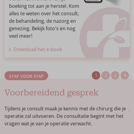
(dankzij het grote volume).
boeking tot aan je herstel. Kom
Expertisecentrum: gespecialiseerd in
alles te weten over het consult,
esthetische borstvergroting en revisie chirurgie.
de behandeling, de nazorg en
Mogelijkheid voor online consultatie (video) –
genezing. Bekijk foto's en nog
laagdrempelig.
veel meer!
Een team van ervaren chirurgen met ieder een
superspecialiteit en bijzondere expertise in
Download het e-book
borstvergroting.
Opleider van plastisch chirurgen uit de hele
wereld (
fellowship programma
).
STAP VOOR STAP
Next Day Surgery Service: ideaal voor patiënten
uit het buitenland.
Voorbereidend gesprek
B
Alles-inclusief prijzen.
Uitstekende nazorg.
Tijdens je consult maak je kennis met de chirurg die je
J
Op zoek naar een betrouwbaar advies voor
operatie zal uitvoeren. De consultatie begint met het
s
borstvergroting of een onafhankelijke tweede
vragen wat je van je operatie verwacht.
vo
opinie? Overweeg je een (secundaire)
w