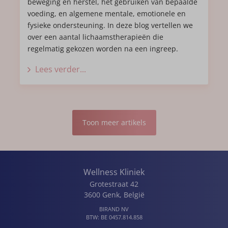
beweging en herstel, het gebruiken van bepaalde
voeding, en algemene mentale, emotionele en
fysieke ondersteuning. In deze blog vertellen we
over een aantal lichaamstherapieën die
regelmatig gekozen worden na een ingreep.
Lees verder...
Toon meer artikels
Wellness Kliniek
Grotestraat 42
3600
Genk
,
België
BIRAND NV
BTW:
BE 0457.814.858