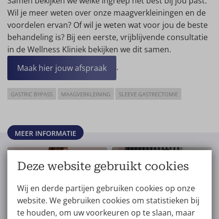
Samen bekijken we welke ingreep het best bij jou past.
Wil je meer weten over onze maagverkleiningen en de
voordelen ervan? Of wil je weten wat voor jou de beste
behandeling is? Bij een eerste, vrijblijvende consultatie
in de Wellness Kliniek bekijken we dit samen.
.
Maak hier jouw afspraak
GASTRIC BYPASS
MAAGVERKLEINING
SLEEVE GASTRECTOMIE
MEER INFORMATIE
Deze website gebruikt cookies
Prijs van een Gastric
Wij en derde partijen gebruiken cookies op onze
Gastric Bypass
Bypass
website. We gebruiken cookies om statistieken bij
te houden, om uw voorkeuren op te slaan, maar