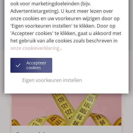
ook voor marketingdoeleinden (bijv.
Advertentietargeting). U kunt meer lezen over
onze cookies en uw voorkeuren wijzigen door op
Overzicht van voor-
Contact / Afspraak
'Eigen voorkeuren instellen' te klikken. Door op
en-na-foto's
maken
'Accepteer cookies' te klikken, gaat u akkoord met
het gebruik van alle cookies zoals beschreven in
onze cookieverklaring
.
MEER ARTIKELS
Accepteer
cookies
Eigen voorkeuren instellen