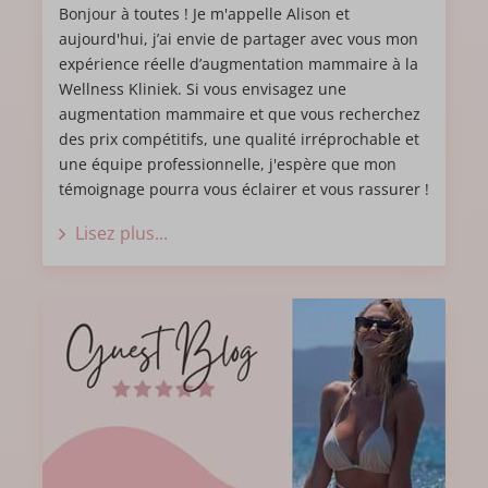
terminé, il me demande de me coucher sur la table.
Bonjour à toutes ! Je m'appelle Alison et
L'anesthésie fait son effet, ça y est.
aujourd'hui, j’ai envie de partager avec vous mon
expérience réelle d’augmentation mammaire à la
Dans la salle de réveil, je grelotte, je claque des dents..
Wellness Kliniek. Si vous envisagez une
mais l'infirmière est là et rassurante. On me monte
augmentation mammaire et que vous recherchez
dans ma chambre, bandage autour de mon buste,
des prix compétitifs, une qualité irréprochable et
c'est serré, je ne ressens pas encore de douleur. Je
une équipe professionnelle, j'espère que mon
tente de me réveiller doucement. Au bout de quelques
témoignage pourra vous éclairer et vous rassurer !
heures, il est temps de quitter la clinique.
Lisez plus...
Le Post-opératoire
La route du retour fut très difficile tout comme les 10
premiers jours. La convalescence a été éprouvante
pour ma part, les nuits ont été difficiles à cause de la
douleur et du positionnement pour dormir. J’ai pris
quelques médicaments pour me soulager.