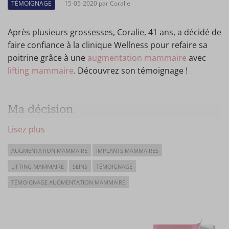
TÉMOIGNAGE
15-05-2020 par Coralie
Après plusieurs grossesses, Coralie, 41 ans, a décidé de
faire confiance à la clinique Wellness pour refaire sa
poitrine grâce à une
augmentation mammaire
avec
lifting mammaire
. Découvrez son témoignage !
Ma décision
Lisez plus
Voilà quelques années que je pense à faire une
augmentation mammaire. Après 3 grossesses, 3
AUGMENTATION MAMMAIRE
IMPLANTS MAMMAIRES
allaitements et des régimes yoyo.. à 41 ans, vous
pensez bien que ma poitrine n'était plus celle de mes
LIFTING MAMMAIRE
SEINS
TÉMOIGNAGE
20 ans ! Je remplissais un petit 75A. Voilà pourquoi j’ai
TÉMOIGNAGE AUGMENTATION MAMMAIRE
décidé de pratiquer une augmentation mammaire et
de faire confiance à la clinique Wellness !