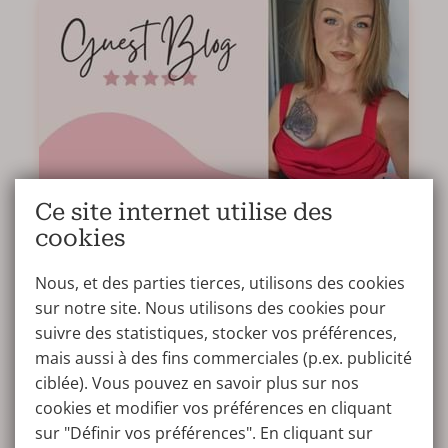
Ce site internet utilise des
cookies
Mon expérience d’augmentation
mammaire à la Wellness Kliniek
Nous, et des parties tierces, utilisons des cookies
sur notre site. Nous utilisons des cookies pour
TÉMOIGNAGE
18-08-2025
suivre des statistiques, stocker vos préférences,
J’ai récemment subi une augmentation mammaire
mais aussi à des fins commerciales (p.ex. publicité
Le Jour J
à la Wellness Kliniek de Genk avec le Dr Romuald
ciblée). Vous pouvez en savoir plus sur nos
Taraquois, et je suis absolument ravie de partager
cookies et modifier vos préférences en cliquant
La veille de mon intervention, j'ai très peu dormi car le
mon témoignage. Du premier contact jusqu’au
sur "Définir vos préférences". En cliquant sur
stress me gagnait. J'ai également téléphoné à la
résultat final, tout a dépassé mes attentes.