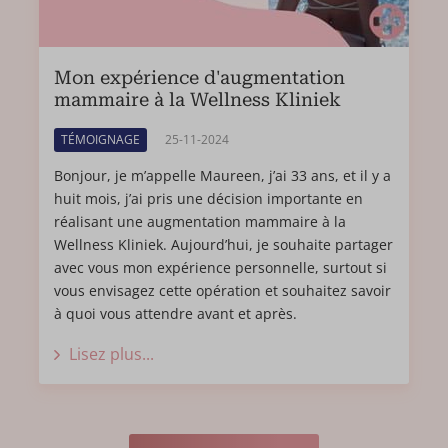
Au bout de 10 jours, cela devient plus confortable. Mais
je dors toujours avec mon coussin d’allaitement. J'ai
toujours ce bandage bleu comprimant autour de mon
Mon expérience d'augmentation
buste. Je persiste à le garder, je me persuade que c'est
mammaire à la Wellness Kliniek
pour mon bien, même si ça m'écrase et m'étouffe.
TÉMOIGNAGE
25-11-2024
Quelques jours avant mon rendez-vous, le 9 mars, je
Bonjour, je m’appelle Maureen, j’ai 33 ans, et il y a
me rends chez mon médecin, afin qu'il me retire ce
huit mois, j’ai pris une décision importante en
bandage, j'en peux plus ! A première vue le résultat
réalisant une augmentation mammaire à la
n’est pas très beau, pas la forme, mais les cicatrices,
Wellness Kliniek. Aujourd’hui, je souhaite partager
ma peau écrasée par le bandage et les croûtes de
avec vous mon expérience personnelle, surtout si
sang. Je rentre chez moi, sans ce bandage écrasant.
vous envisagez cette opération et souhaitez savoir
Quelle délivrance ! Je rentre chez moi et me repose
à quoi vous attendre avant et après.
encore.
Lisez plus...