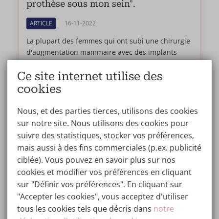
prothèse sous mon sein".
ARTICLE
16-11-2022
La plupart des femmes qui ont subi une chirurgie
d'augmentation mammaire avec des implants
mammaires peuvent passer des années, voire des
Ce site internet utilise des
décennies, sans aucun problème. Mais pour la
minorité qui peut rencontrer des problèmes, cela
cookies
peut être une source d'inquiétude.
Nous, et des parties tierces, utilisons des cookies
Lisez plus...
sur notre site. Nous utilisons des cookies pour
suivre des statistiques, stocker vos préférences,
mais aussi à des fins commerciales (p.ex. publicité
ciblée). Vous pouvez en savoir plus sur nos
cookies et modifier vos préférences en cliquant
sur "Définir vos préférences". En cliquant sur
"Accepter les cookies", vous acceptez d'utiliser
tous les cookies tels que décris dans
notre