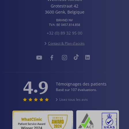
Grotestraat 42
3600
Genk
,
Belgique
BIRAND NV
TVA:
BE 0457.814.858
+32 (0) 89 32 95 00
Contact & Plan d'accès
4.9
Témoignages des patients
Basé sur 107 évaluations.
Lisez tous les avis