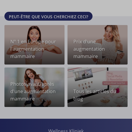
PEUT-ÊTRE QUE VOUS CHERCHIEZ CECI?
N° 1 en Europe pour
Prix d'une
l'augmentation
augmentation
mammaire
mammaire
Photos avant/après
d'une augmentation
Tous les articles du
mammaire
blog
Wellness Kliniek