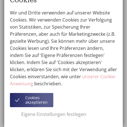
Cookies
Unverbindliche Beratung zur
Wir und Dritte verwenden auf unserer Website
Zahnverblendung
Cookies. Wir verwenden Cookies zur Verfolgung
von Statistiken, zur Speicherung Ihrer
Wir von der Wellness Kliniek verstehen, dass die
Präferenzen, aber auch für Marketingzwecke (z.B.
Entscheidung für eine Verkleidung nicht leicht ist.
gezielte Werbung). Sie können mehr über unsere
Natürlich wollen Sie eine gründliche Beratung, bei der
Cookies lesen und Ihre Präferenzen ändern,
die zu erwartenden Ergebnisse mit Ihnen im Vorfeld
indem Sie auf 'Eigene Präferenzen festlegen'
ausführlich besprochen werden. Wenn es für Ihre
klicken. Indem Sie auf 'Cookies akzeptieren'
Zähne zutrifft, werden unsere Zahnärzte immer mit
klicken, erklären Sie sich mit der Verwendung aller
Ihnen über alternative Zahnbehandlungen sprechen,
Cookies einverstanden, wie unter
unserer Cookie-
wie z.B.
Zahnkronen
,
Zahnimplantate
und
Anweisung
beschrieben.
Zahnaufhellung
. Auf diese Weise können Sie eine
wohlüberlegte Entscheidung treffen, welche
Cookies
Behandlung die beste Option für Ihr neues Gebiss ist.
akzeptieren
Eigene Einstellungen festlegen
Die Erfahrungen nach der