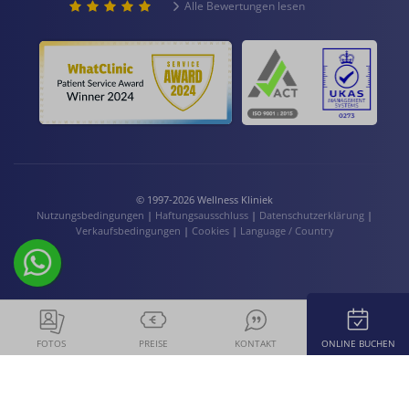
Alle Bewertungen lesen
© 1997-2026 Wellness Kliniek
Nutzungsbedingungen
|
Haftungsausschluss
|
Datenschutzerklärung
|
Verkaufsbedingungen
|
Cookies
|
Language / Country
FOTOS
PREISE
KONTAKT
ONLINE BUCHEN