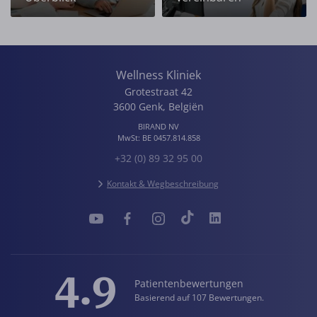
Wellness Kliniek
Grotestraat 42
3600
Genk
,
Belgiën
BIRAND NV
MwSt:
BE 0457.814.858
+32 (0) 89 32 95 00
Kontakt & Wegbeschreibung
4.9
Patientenbewertungen
Basierend auf 107 Bewertungen.