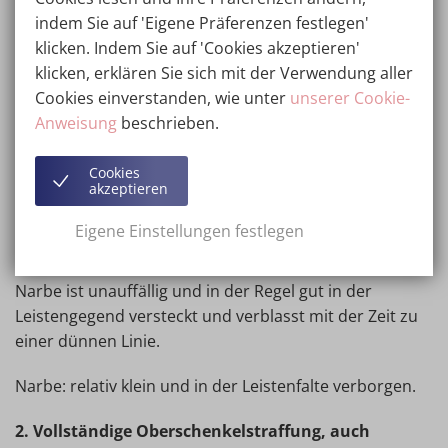
Das Ergebnis einer Oberschenkelstraffung hängt
indem Sie auf 'Eigene Präferenzen festlegen'
davon ab, wie die Oberschenkelstraffung durchgeführt
klicken. Indem Sie auf 'Cookies akzeptieren'
wird.
klicken, erklären Sie sich mit der Verwendung aller
1. Mediale Mini-Oberschenkelstraffung, auch Mini-
Cookies einverstanden, wie unter
unserer Cookie-
Oberschenkelstraffung oder innere
Anweisung
beschrieben.
Oberschenkelstraffung genannt.
Cookies
akzeptieren
Bei einer Mini-Oberschenkelstraffung wird die Haut an
den Innenseiten der Oberschenkel durch einen kleinen
Eigene Einstellungen festlegen
Schnitt in der Leistenfalte gestrafft, wodurch die
Konturen der Oberschenkel verfeinert werden. Die
Narbe ist unauffällig und in der Regel gut in der
Leistengegend versteckt und verblasst mit der Zeit zu
einer dünnen Linie.
Narbe: relativ klein und in der Leistenfalte verborgen.
2. Vollständige Oberschenkelstraffung, auch