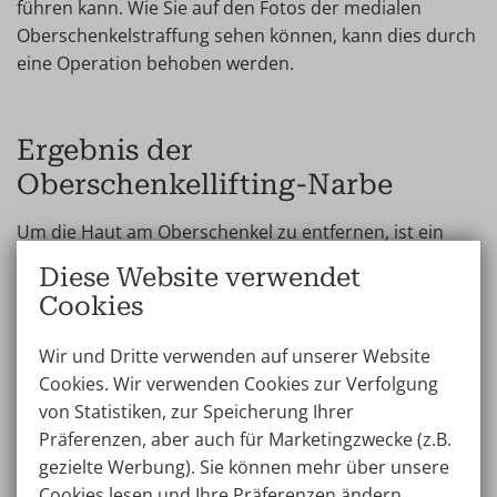
führen kann. Wie Sie auf den Fotos der medialen
Oberschenkelstraffung sehen können, kann dies durch
eine Operation behoben werden.
Ergebnis der
Oberschenkellifting-Narbe
Um die Haut am Oberschenkel zu entfernen, ist ein
Schnitt erforderlich. Der Chirurg der Wellness Kliniek
Diese Website verwendet
wird diesen Schnitt immer so strategisch wie möglich
Cookies
platzieren, so dass die Narbe der
Oberschenkelstraffung bei normalen Bewegungen
Wir und Dritte verwenden auf unserer Website
möglichst wenig sichtbar ist.
Cookies. Wir verwenden Cookies zur Verfolgung
von Statistiken, zur Speicherung Ihrer
Ergebnisse Oberschenkelstraffung vorher und
Präferenzen, aber auch für Marketingzwecke (z.B.
nachher, was kann ich erwarten?
gezielte Werbung). Sie können mehr über unsere
Cookies lesen und Ihre Präferenzen ändern,