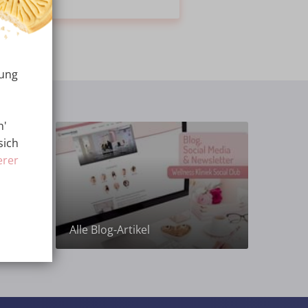
rung
n'
sich
erer
hher-
Alle Blog-Artikel