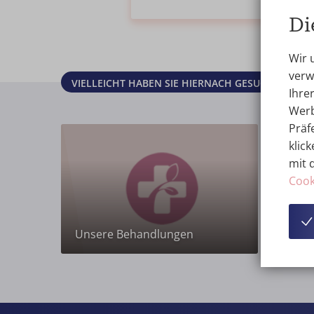
Di
Wir 
verw
VIELLEICHT HABEN SIE HIERNACH GESUCHT?
Ihre
Werb
Präf
klick
mit 
Cook
Unsere Behandlungen
Alle P