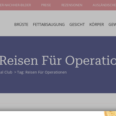
ER-NACHHER-BILDER
PREISE
REZENSIONEN
AUSLÄNDISCHE
BRÜSTE
FETTABSAUGUNG
GESICHT
KÖRPER
GEW
 Reisen Für Operati
ial Club
Tag: Reisen Für Operationen
Derzeit gibt es keine Blog-Artikel, die dieses Tag verwenden