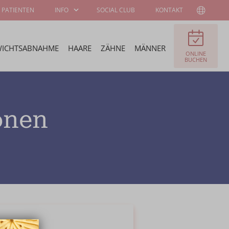
 PATIENTEN
INFO
SOCIAL CLUB
KONTAKT
ICHTSABNAHME
HAARE
ZÄHNE
MÄNNER
ONLINE
INFORMATIONEN
ÜBER WELLNESS
BUCHEN
FÜR PATIENTEN
KLINIEK
CHIRURGEN UND
STELLENANGEBOTE
onen
SPEZIALISTEN
STIPENDIEN-
BOTSCHAFTER
PROGRAMM
.