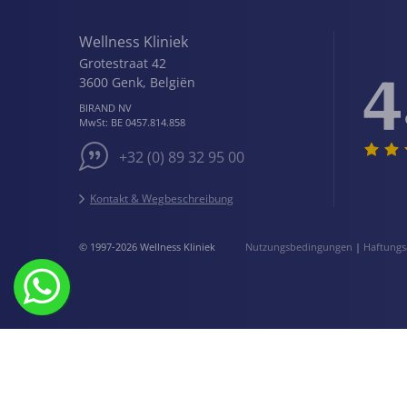
Wellness Kliniek
Grotestraat 42
4
3600
Genk
,
Belgiën
BIRAND NV
MwSt:
BE 0457.814.858
+32 (0) 89 32 95 00
Kontakt & Wegbeschreibung
© 1997-2026 Wellness Kliniek
Nutzungsbedingungen
|
Haftungs