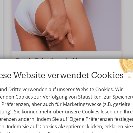
Runde Pobacken sind in
BLOG
09.02.2022
ese Website verwendet Cookies
Haben Sie nicht den attraktiven Hintern, den Sie
und Dritte verwenden auf unserer Website Cookies. Wir
sich wünschen? Alter, Schwerkraft und
enden Cookies zur Verfolgung von Statistiken, zur Speiche
Gewichtsschwankungen verändern Ihr Gesäß. Oft
r Präferenzen, aber auch für Marketingzwecke (z.B. gezielte
kann man das nicht durch Diäten und Sport
ung). Sie können mehr über unsere Cookies lesen und Ihre
verbessern.
erenzen ändern, indem Sie auf 'Eigene Präferenzen festlege
Lesen Sie mehr...
en. Indem Sie auf 'Cookies akzeptieren' klicken, erklären Sie 