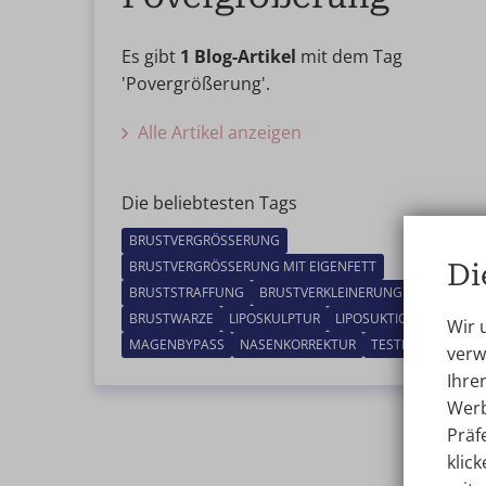
Es gibt
1 Blog-Artikel
mit dem Tag
'Povergrößerung'.
Alle Artikel anzeigen
Die beliebtesten Tags
BRUSTVERGRÖSSERUNG
Di
BRUSTVERGRÖSSERUNG MIT EIGENFETT
BRUSTSTRAFFUNG
BRUSTVERKLEINERUNG
BRUSTWARZE
LIPOSKULPTUR
LIPOSUKTION
Wir 
MAGENBYPASS
NASENKORREKTUR
TESTIMONIAL
verw
Ihre
Werb
Präf
klick