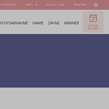
 PATIENTEN
INFO
SOCIAL CLUB
KONTAKT
ICHTSABNAHME
HAARE
ZÄHNE
MÄNNER
ONLINE
INFORMATIONEN
ÜBER WELLNESS
BUCHEN
FÜR PATIENTEN
KLINIEK
CHIRURGEN UND
STELLENANGEBOTE
SPEZIALISTEN
STIPENDIEN-
BOTSCHAFTER
PROGRAMM