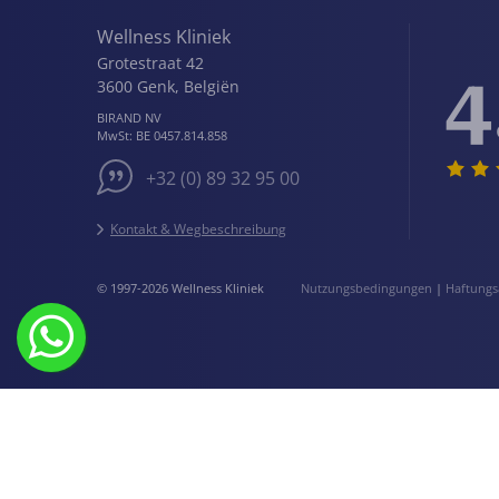
Wellness Kliniek
Grotestraat 42
4
3600
Genk
,
Belgiën
BIRAND NV
MwSt:
BE 0457.814.858
+32 (0) 89 32 95 00
Kontakt & Wegbeschreibung
© 1997-2026 Wellness Kliniek
Nutzungsbedingungen
|
Haftungs