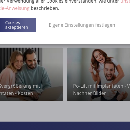
der Verwendung aller Cookies einverstanden, wie unter
uns
ie-Anweisung
beschrieben.
Cookies
Eigene Einstellungen festlegen
akzeptieren
vergrößerung mit
Po-Lift mit Implantaten - 
ntaten - Kosten
Nachher Bilder