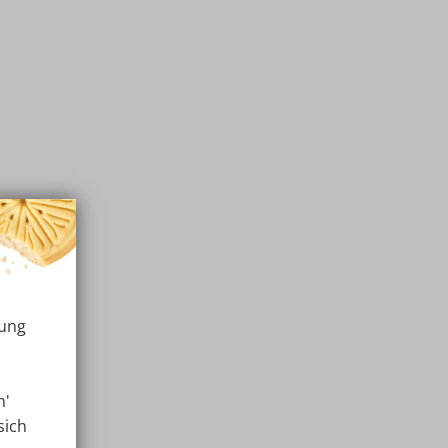
rung
n'
sich