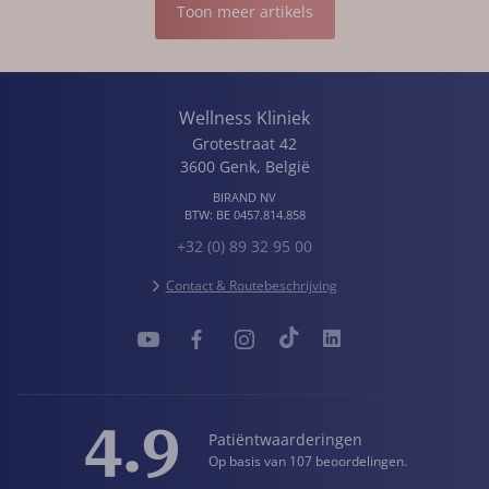
Toon meer artikels
Wellness Kliniek
Grotestraat 42
3600
Genk
,
België
BIRAND NV
BTW:
BE 0457.814.858
+32 (0) 89 32 95 00
Contact & Routebeschrijving
4.9
Patiëntwaarderingen
Op basis van 107 beoordelingen.