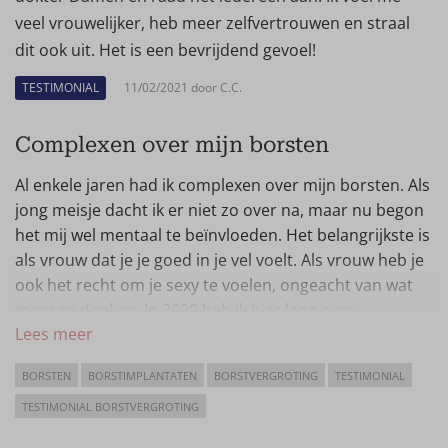
veel vrouwelijker, heb meer zelfvertrouwen en straal
dit ook uit. Het is een bevrijdend gevoel!
TESTIMONIAL
11/02/2021 door C.C.
Complexen over mijn borsten
Al enkele jaren had ik complexen over mijn borsten. Als
jong meisje dacht ik er niet zo over na, maar nu begon
het mij wel mentaal te beïnvloeden. Het belangrijkste is
als vrouw dat je je goed in je vel voelt. Als vrouw heb je
ook het recht om je sexy te voelen, ongeacht van wat
mensen denken. In 2020 heb ik hier lang over
Lees meer
nagedacht, uiteindelijk besloot ik om de sprong te
wagen en een afspraak te maken.
BORSTEN
BORSTIMPLANTATEN
BORSTVERGROTING
TESTIMONIAL
Een persoon op Instagram had een ingreep laten doen
TESTIMONIAL BORSTVERGROTING
bij Wellness Kliniek. Na het zien van haar blog was ik