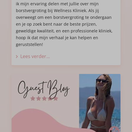
ik mijn ervaring delen met jullie over mijn
borstvergroting bij Wellness Kliniek. Als jij
Het genezingsproces van de
overweegt om een borstvergroting te ondergaan
en je op zoek bent naar de beste prijzen,
borstvergroting
geweldige kwaliteit, en een professionele kliniek,
De eerste dagen na de operatie had ik veel pijn. Slapen
hoop ik dat mijn verhaal je kan helpen en
en eten ging moeilijk. Maar ik bleef denken aan het
geruststellen!
eindresultaat en moest even doorbijten. Twee weken
Lees verder...
later voelde alles al meteen veel beter en mocht het
verband er ook af. Ik had nog wat pijn aan mijn
rechterborst, maar de kliniek en huisdokter vertelden
me dat dit perfect normaal was.
Het was het allemaal waard
Ik voel me veel vrouwelijker. De negatieve gedachten
die ik voor de borstvergroting had, zijn er niet meer.
Dat is een bevrijdend gevoel. Ik heb veel meer