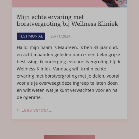
zelfvertrouwen en straal dit ook uit. Mijn lichaam is
meer in proportie, ik durf nu andere kleding te dragen
Mijn echte ervaring met
en schaam me niet meer.
borstvergroting bij Wellness Kliniek
Ik raad het aan alle vrouwen aan, zeker aan vrouwen
TESTIMONIAL
26/11/2024
die hier complexen over hebben. Ik heb al aan
Hallo, mijn naam is Maureen, ik ben 33 jaar oud,
verschillende mensen
dokter Damen
aangeraden.
en acht maanden geleden nam ik een belangrijke
Enkele tips die ik nog wil meegeven zijn:
beslissing: ik onderging een borstvergroting bij de
Wellness Kliniek. Vandaag wil ik mijn echte
Hou het verband zeker 2 weken aan.
ervaring met borstvergroting met je delen, vooral
Neem preventief pijnmedicatie.
voor als je overweegt deze ingreep te laten doen
Rust zoveel mogelijk, jezelf forceren heeft geen zin.
en wilt weten wat je kunt verwachten voor en na
de operatie.
Een
borstvergroting
is het allemaal waard en je gaat er
geen spijt van krijgen!
Lees verder...
C.C