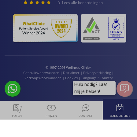
Lees alle beoordelingen
© 1997-2026 Wellness Kliniek
Gebruiksvoorwaarden
|
Disclaimer
|
Privacyverklaring
|
Verkoopsvoorwaarden
|
Cookies
|
Language / Country
Hulp nodig? Laat
mij je helpen!
FOTO'S
PRIJZEN
CONTACT
BOEK ONLINE