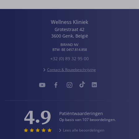
Wellness Kliniek
Grotestraat 42
3600
Genk
,
België
BIRAND NV
BTW:
BE 0457.814.858
+32 (0) 89 32 95 00
Contact & Routebeschrijving
4.9
Patiëntwaarderingen
Op basis van 107 beoordelingen.
Lees alle beoordelingen