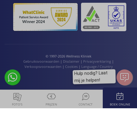
© 1997-2026 Wellness Kliniek
Gebruiksvoorwaarden
|
Disclaimer
|
Privacyverklaring
|
Verkoopsvoorwaarden
|
Cookies
|
Language / Country
Hulp nodig? Laat
mij je helpen!
FOTO'S
PRIJZEN
CONTACT
BOEK ONLINE