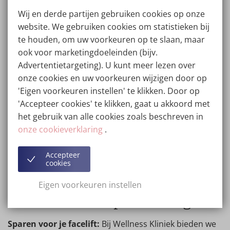
toegankelijk. Ontdek een betaalbare, ideale facelift met
Wij en derde partijen gebruiken cookies op onze
topkwaliteit. Bekijk patiëntrecensies voor betrouwbare
website. We gebruiken cookies om statistieken bij
informatie en een voordelige keuze. Bij Wellness Kliniek
te houden, om uw voorkeuren op te slaan, maar
selecteren we de beste chirurgen die de benodigde
ook voor marketingdoeleinden (bijv.
specialisatie hebben. We zijn trots op 25 jaar
Advertentietargeting). U kunt meer lezen over
uitstekende patiënten ervaringen en gaan altijd voor
onze cookies en uw voorkeuren wijzigen door op
het mooiste resultaat!
'Eigen voorkeuren instellen' te klikken. Door op
'Accepteer cookies' te klikken, gaat u akkoord met
Niet voor niets ontvangen we bij Wellness Kliniek
het gebruik van alle cookies zoals beschreven in
patiënten vanuit de hele wereld. We bieden daarom
onze cookieverklaring
.
optioneel de GRATIS Next Day Surgery Service. Hierbij
vinden consult en ingreep op twee opvolgende dagen
Accepteer
plaats, zodat de klant reistijd en kosten kan besparen.
cookies
Eigen voorkeuren instellen
Kosten facelift op afbetaling
Sparen voor je facelift:
Bij Wellness Kliniek bieden we