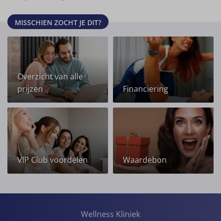
optimale resultaten met de hoogste
MISSCHIEN ZOCHT JE DIT?
standaarden in plastische chirurgie, esthetische
geneeskunde en cosmetische tandheelkunde.
Moderne faciliteiten:
Wellness Kliniek beschikt
over geavanceerde faciliteiten, een modern
uitgerust operatie kwartier met hartbewaking na
Overzicht van alle
je operatie, om je de best mogelijke zorg te
prijzen
Financiering
bieden. Veiligheid staat bij ons hoog in het
vaandel, en dat merk je.
ISO 9001 gecertificeerde kwaliteit:
Een officieel,
internationaal erkend kwaliteitslabel toont aan
dat je in veilige handen bent, bij plastisch
VIP Club voordelen
Waardebon
chirurgen en artsen in een kliniek met
aantoonbare goede resultaten. Wellness Kliniek
is ISO 9001 gecertificeerd.
30 jaar ervaring:
Met meer dan 30 jaar ervaring
heeft Wellness Kliniek, internationaal, een
Wellness Kliniek