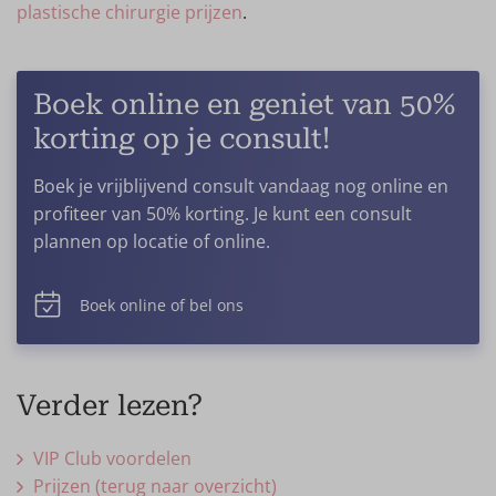
anesthesie, nazorg en garantie.
plastische chirurgie prijzen
.
Wellness Kliniek in 2021 tevens een Kliniek in
Scherpe prijzen voor wereldwijd gebruikte
Barcelona geopend.
borstimplantaten:
We gebruiken enkel premium
Persoonlijke aandacht:
Bij Wellness Kliniek sta
Boek online en geniet van 50%
implantaten zoals Motiva (innovatief en geschikt
jij centraal. Wij geloven in persoonlijke aandacht
korting op je consult!
voor grote maten) en Arion Monobloc SoftOne
en op maat gemaakte behandelplannen voor
(zacht, sterk, betrouwbaar Frans fabrikaat met 30
een optimale ervaring. Prijslijsten zijn
Boek je vrijblijvend consult vandaag nog online en
jaar ervaring). Goede klinieken werken altijd met de
transparant. Uiteraard krijg je altijd een
profiteer van 50% korting. Je kunt een consult
beste, veilige borstimplantaten. Laat je informeren
persoonlijk consult, waarin alle vragen en
plannen op locatie of online.
over de kwaliteit van het implantaat, om prijzen
verwachtingen besproken worden.
eerlijk met elkaar te kunnen vergelijken. We
Innovatieve technologieën:
Wellness Kliniek
gebruiken exact dezelfde borstimplantaten als in
maakt gebruik van de nieuwste technologieën
Boek online of bel ons
veel andere gerenommeerde klinieken wereldwijd,
en moderne technieken voor optimale
FDA-goedgekeurd en van topkwaliteit. Dankzij ons
resultaten. Een voorbeeld is onze eigen
hoge inkoopvolume krijgen we gunstige deals van
ontwikkelde MIBIS-techniek voor
Verder lezen?
fabrikanten, wat onze prijzen laag houdt. Alle
borstvergrotingen, waarbij de operatietijd,
implantaten komen met garantie voor veiligheid en
incisie en hersteltijd minimaal zijn!
VIP Club voordelen
natuurlijke resultaten.
Erkende experts:
Onze specialisten
zijn ervaren
Prijzen (terug naar overzicht)
en erkende professionals die streven naar