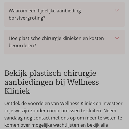
Bij Wellness Kliniek zijn twee borstimplantaten –
zoals
Motiva
of
Arion Monobloc –
inbegrepen in de
Waarom een tijdelijke aanbieding
kosten van diverse borstcorrecties. Je vindt de
borstvergroting?
actuele
prijzen
transparant op onze website,
Bekijk de tijdelijke speciale aanbieding voor
bijvoorbeeld voor een borstvergroting, borstlift of
borstvergroting
en andere ingrepen. Vergelijk prijs-
Hoe plastische chirurgie klinieken en kosten
implantatenwissel. Prijzen zijn bij Wellness Kliniek
kwaliteit van diverse klinieken of plastisch
beoordelen?
dus alles-inclusief, met de implantaten. Zo weet je
chirurgen. Wellness Kliniek is marktleider. Door het
vooraf precies waar je aan toe bent en wat de
De speciale aanbiedingen kunnen helpen bij het
hoge volume kan Wellness Kliniek alles-inclusief
totale kosten zijn.
maken van je beslissing. Kosten zijn een belangrijk
deals aanbieden, aan het meest gunstige tarief. De
Bekijk plastisch chirurgie
facet bij het maken van je keuze. Natuurlijk wil je
voordelen van schaalvoordeel en de tijdsbesparing
ook weten welke de beste kliniek is of de beste
door innovatieve technieken, daar pluk je als klant
aanbiedingen bij Wellness
plastisch chirurg en waarom je voor Wellness
de vruchten van.
Kliniek
Kliniek hebt gekozen.
Prijsaanbiedingen bij Wellness Kliniek:
Ontdek de voordelen van Wellness Kliniek en investeer
Marktleider in Europa:
Met trots kunnen we
Borstvergroting met implantaten prijzen worden
in je welzijn zonder compromissen te sluiten. Neem
zeggen dat Wellness Kliniek een marktleider is
maandelijks geüpdatet en zijn altijd all-inclusive
vandaag nog contact met ons op om meer te weten te
voor cosmetische chirurgie in Europa. Naast de
met twee implantaten, 21% btw, consult, opname,
komen over mogelijke wachtlijsten en bekijk alle
vestiging in Genk, België, sinds 1996, heeft