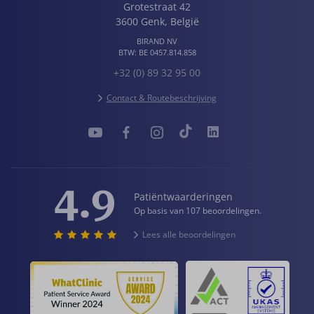
reputatie opgebouwd als een betrouwbare en
Grotestraat 42
toonaangevende cosmetische kliniek in Europa.
3600
Genk
,
België
Dit zie je terug in onze professionele aanpak.
BIRAND NV
Meer dan 150.000 tevreden patiënten:
Een
BTW:
BE 0457.814.858
uitgebreide geschiedenis van meer dan 150.000
+32 (0) 89 32 95 00
tevreden patiënten spreekt voor het hoge
Contact & Routebeschrijving
niveau van zorg dat Wellness Kliniek biedt. Bekijk
zeker de reviews om een beter beeld te krijgen
van de ervaringen van anderen.
4.9
Patiëntwaarderingen
Op basis van 107 beoordelingen.
Lees alle beoordelingen