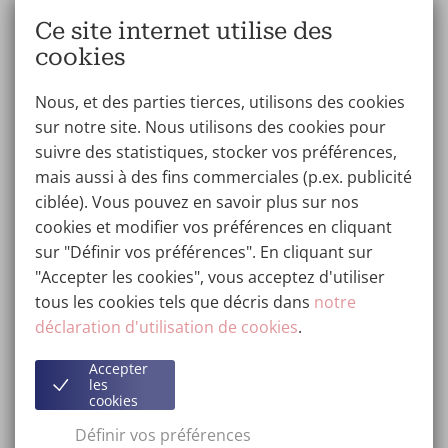
longtemps.
Ce site internet utilise des
cookies
Que faire si je ne suis pas satisfait du résultat ?
Nous, et des parties tierces, utilisons des cookies
Si le résultat après un remplissage ne vous apporte
sur notre site. Nous utilisons des cookies pour
pas satisfaction, nous pouvons dissoudre les fillers.
suivre des statistiques, stocker vos préférences,
Vous pouvez choisir de faire enlever complètement les
mais aussi à des fins commerciales (p.ex. publicité
fillers ou d'en réduire légèrement le volume.
ciblée). Vous pouvez en savoir plus sur nos
cookies et modifier vos préférences en cliquant
sur "Définir vos préférences". En cliquant sur
Devenez la meilleure version de vous-
"Accepter les cookies", vous acceptez d'utiliser
même !
tous les cookies tels que décris dans
notre
déclaration d'utilisation de cookies
.
Êtes-vous prêt à devenir la meilleure version de vous-
même ? Lors de la consultation sans obligation, nous
Accepter
passons en revue vos attentes ainsi que les possibilités
les
cookies
qui s’offrent à vous. Réservez en ligne dès maintenant
et bénéficiez de 50 % de réduction sur votre
Définir vos préférences