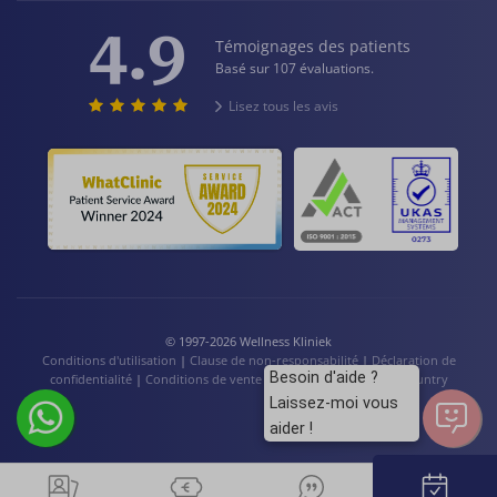
4.9
Témoignages des patients
Basé sur 107 évaluations.
Lisez tous les avis
© 1997-2026 Wellness Kliniek
Conditions d'utilisation
|
Clause de non-responsabilité
|
Déclaration de
Besoin d'aide ?
confidentialité
|
Conditions de vente
|
Cookies
|
Language / Country
Laissez-moi vous
aider !