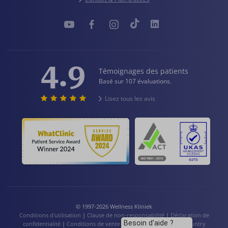
4.9
Témoignages des patients
Basé sur 107 évaluations.
Lisez tous les avis
© 1997-2026 Wellness Kliniek
Conditions d'utilisation
|
Clause de non-responsabilité
|
Déclaration de
Besoin d'aide ?
confidentialité
|
Conditions de vente
|
Cookies
|
Language / Country