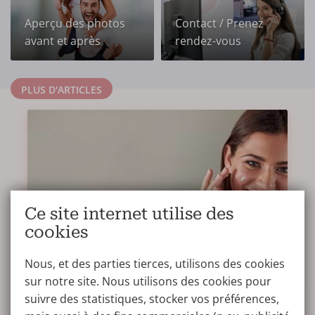
Aperçu des photos
Contact / Prenez
avant et après
rendez-vous
PLUS D'ARTICLES
Ce site internet utilise des
cookies
Nous, et des parties tierces, utilisons des cookies
sur notre site. Nous utilisons des cookies pour
Réduire les rides de la marionnette ?
suivre des statistiques, stocker vos préférences,
Voici les options