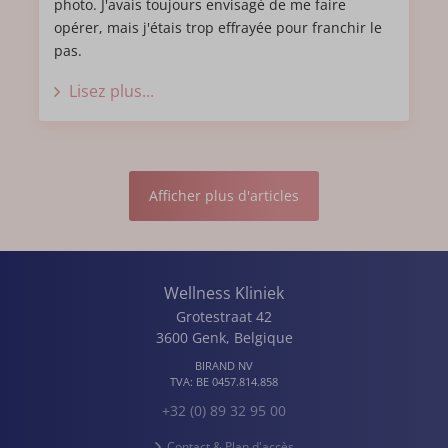
photo. J'avais toujours envisagé de me faire
opérer, mais j'étais trop effrayée pour franchir le
pas.
Lisez plus...
Afficher plus d'articles
Wellness Kliniek
Grotestraat 42
3600
Genk
,
Belgique
BIRAND NV
TVA:
BE 0457.814.858
+32 (0) 89 32 95 00
Contact & Plan d'accès