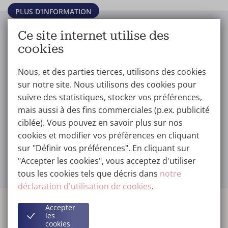
PLUS D'INFORMATION
Ce site internet utilise des
cookies
Réduction mammaire
Prix: réduction
Nous, et des parties tierces, utilisons des cookies
- Femmes
mammaire
sur notre site. Nous utilisons des cookies pour
suivre des statistiques, stocker vos préférences,
mais aussi à des fins commerciales (p.ex. publicité
ciblée). Vous pouvez en savoir plus sur nos
cookies et modifier vos préférences en cliquant
Photos avant / après
Contact / Prenez
sur "Définir vos préférences". En cliquant sur
réduction mammaire
rendez-vous
"Accepter les cookies", vous acceptez d'utiliser
tous les cookies tels que décris dans
notre
déclaration d'utilisation de cookies
.
PLUS D'ARTICLES
Accepter
les
cookies