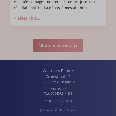
mon témoignage. Du premier contact jusqu’au
résultat final, tout a dépassé mes attentes.
Lisez plus...
Afficher plus d'articles
Wellness Kliniek
Grotestraat 42
3600
Genk
,
Belgique
BIRAND NV
TVA:
BE 0457.814.858
+32 (0) 89 32 95 00
Contact & Plan d'accès