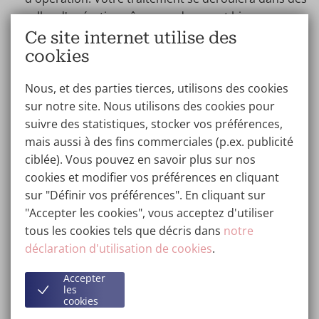
salles d'opération sûres, modernes et bien
équipées.
Ce site internet utilise des
Frais d'anesthésie :
pour l'équipe d'anesthésistes
cookies
expérimentés et l'anesthésie utilisée.
Autres fournitures :
il s'agit, par exemple, du coût
Nous, et des parties tierces, utilisons des cookies
des implants, des sutures et d'autres éléments liés
sur notre site. Nous utilisons des cookies pour
au traitement en question. Tout le matériel
suivre des statistiques, stocker vos préférences,
nécessaire à la salle d'opération est inclus.
mais aussi à des fins commerciales (p.ex. publicité
Soins préalables :
certaines procédures peuvent
ciblée). Vous pouvez en savoir plus sur nos
nécessiter des tests médicaux spécifiques avant
cookies et modifier vos préférences en cliquant
l'opération, tels que la surveillance cardiaque et
sur "Définir vos préférences". En cliquant sur
l'ECG.
"Accepter les cookies", vous acceptez d'utiliser
Médicaments :
les médicaments nécessaires
tous les cookies tels que décris dans
notre
pendant ou immédiatement après l'opération sont
déclaration d'utilisation de cookies
.
également inclus.
Accepter
Soins postopératoires :
les frais de soins
les
postopératoires, y compris les contrôles
cookies
postopératoires et les éventuels rendez-vous de