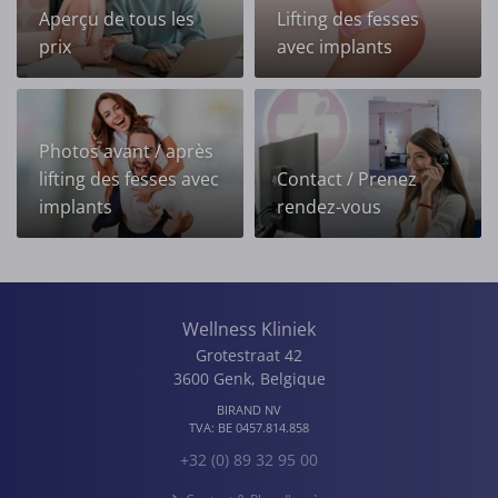
Aperçu de tous les
Lifting des fesses
prix
avec implants
Photos avant / après
lifting des fesses avec
Contact / Prenez
implants
rendez-vous
Wellness Kliniek
Grotestraat 42
3600
Genk
,
Belgique
BIRAND NV
TVA:
BE 0457.814.858
+32 (0) 89 32 95 00