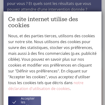
pour vous ? Et quels sont les résultats que vous
pouvez attendre d'une intervention donnée ?
N'hésitez pas à nous contacter pour prendre
Ce site internet utilise des
rendez-vous pour une consultation sans
cookies
engagement.
Nous, et des parties tierces, utilisons des cookies
Prendre rendez-vous
sur notre site. Nous utilisons des cookies pour
suivre des statistiques, stocker vos préférences,
mais aussi à des fins commerciales (p.ex. publicité
ciblée). Vous pouvez en savoir plus sur nos
cookies et modifier vos préférences en cliquant
sur "Définir vos préférences". En cliquant sur
"Accepter les cookies", vous acceptez d'utiliser
tous les cookies tels que décris dans
notre
déclaration d'utilisation de cookies
.
Accepter
les
AVANT
APRÈS