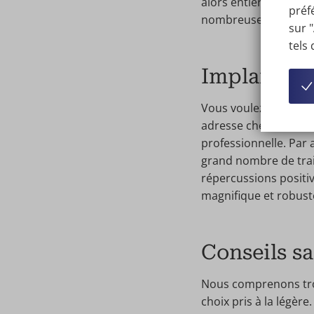
alors entièrement di
préf
nombreuses informati
sur 
tels
Implants de
Vous voulez bien évi
adresse chez Wellness
professionnelle. Par 
grand nombre de trai
répercussions positiv
magnifique et robuste
Conseils sa
Nous comprenons trop
choix pris à la légère