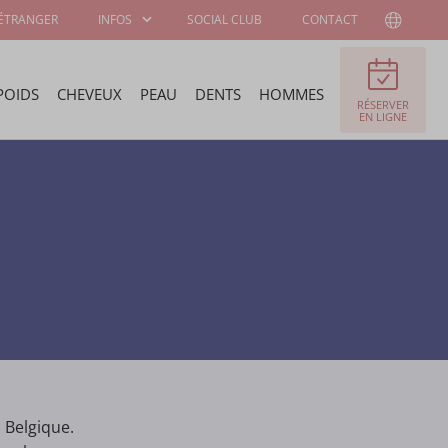
'ÉTRANGER
INFOS
SOCIAL CLUB
CONTACT
POIDS
CHEVEUX
PEAU
DENTS
HOMMES
RÉSERVER
INFORMATIONS
A PROPOS DE
EN LIGNE
AUX PATIENTS
WELLNESS KLINIEK
CHIRURGIENS ET
OFFRES D'EMPLOI
SPÉCIALISTES
PROGRAMME DE
AMBASSADEUR
STAGE
 Belgique.