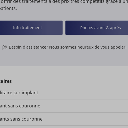
ffrir des traitements à des prix très compétitifs grâce à u
atients.
Info traitement
Photos avant & après
Besoin d'assistance? Nous sommes heureux de vous appeler!
aires
itaire sur implant
lant sans couronne
lants sans couronne