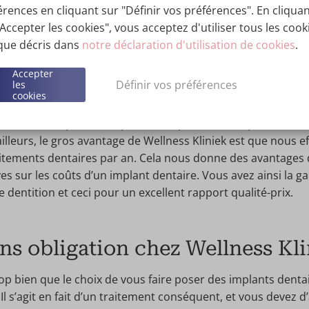
sparu. Voulez-vous en savoir plus ? Consultez alors notre p
érences en cliquant sur "Définir vos préférences". En cliqua
ons sur le traitement d’
implants dentaires
.
"Accepter les cookies", vous acceptez d'utiliser tous les cook
 que décris dans
notre déclaration d'utilisation de cookies
.
ntaires de qualité et à bas prix
Accepter
Définir vos préférences
les
cookies
demment des implants dentaires de qualité, et vous êtes do
 Kliniek. De plus, nos spécialistes posent les implants de 
ailleurs, le gros avantage de Wellness Kliniek est que nous e
tements dentaires par an. Cela nous donne des avantages d'
es sur les coûts d’un implant dentaire. Vous avez ainsi la g
 dentition et ceci pour un excellent rapport qualité-prix.
ns obligation chez Wellness Kl
 bien que le choix de vous faire poser des implants dentai
. Il s’agit en fait d’un traitement conséquent, et vous devez d