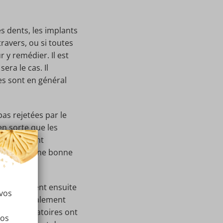
es dents, les implants
ravers, ou si toutes
 y remédier. Il est
era le cas. Il
res sont en général
pas rejetées par le
en sorte que les
aires durent
de garder une bonne
lisés peuvent ensuite
 vos
êtes généralement
 postopératoires ont
vos