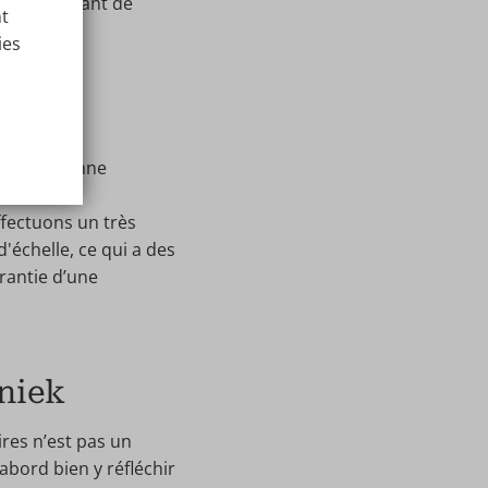
age contenant de
nt
ies
nc à la bonne
manière
ffectuons un très
échelle, ce qui a des
arantie d’une
iniek
res n’est pas un
’abord bien y réfléchir