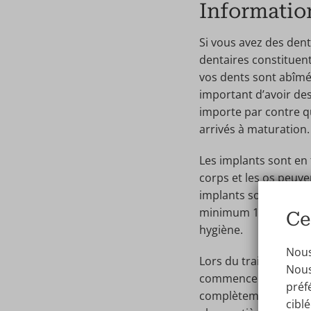
Information
Si vous avez des dent
dentaires constituent
vos dents sont abîmée
important d’avoir des 
importe par contre qu
arrivés à maturation.
Les implants sont en t
corps et les os peuve
implants sont extrêm
minimum 10 ans, mais
Ce
hygiène.
Nous,
Lors du traitement, v
Nous
commencer leur trava
préf
complètement rétabli
cibl