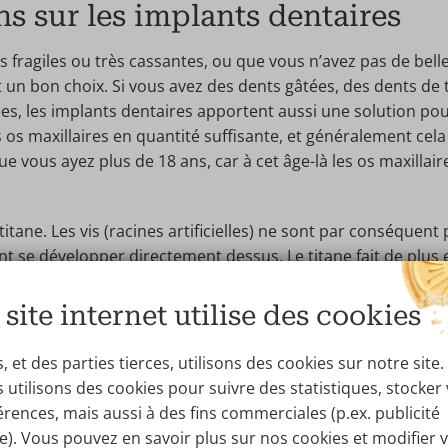
s sur les implants dentaires
s fragiles ou très cassantes, ou que vous n’avez pas de bell
 un bon choix. Si vous avez des dents gâtées, des dents de t
s, les implants dentaires apportent aussi une solution pour
os maxillaires en quantité suffisante, et généralement cela s
e vous ayez plus de 18 ans, car à cet âge-là les os maxillai
itane. Les vis (racines artificielles) ne sont par conséquent 
nt se développer directement dessus. Le titane fait de plus 
ement robustes et agréablement légers. Les implants dent
 peuvent même durer tout une vie si vous vous efforcez 
 site internet utilise des cookies
 et des parties tierces, utilisons des cookies sur notre site.
ous êtes mis sous anesthésie locale et nos dentistes spécia
 utilisons des cookies pour suivre des statistiques, stocker
il. Les sutures se résorbent au bout de 2 semaines ; vous 
érences, mais aussi à des fins commerciales (p.ex. publicité
 au bout de 6 à 10 semaines et les gonflements et douleurs
ée). Vous pouvez en savoir plus sur nos cookies et modifier 