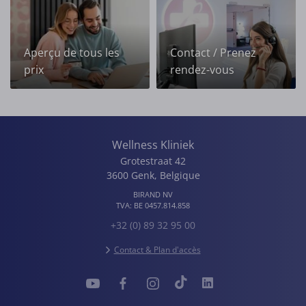
Aperçu de tous les
Contact / Prenez
prix
rendez-vous
Wellness Kliniek
Grotestraat 42
3600
Genk
,
Belgique
BIRAND NV
TVA:
BE 0457.814.858
+32 (0) 89 32 95 00
Contact & Plan d'accès