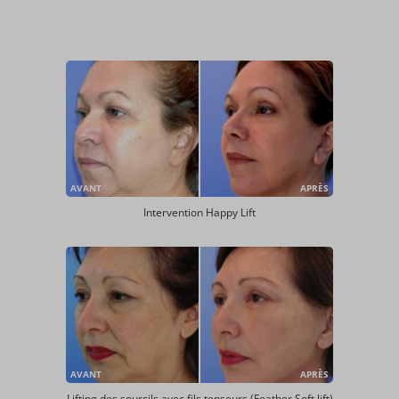
AVANT
APRÈS
Intervention Happy Lift
AVANT
APRÈS
Lifting des sourcils avec fils tenseurs (Feather Soft lift)