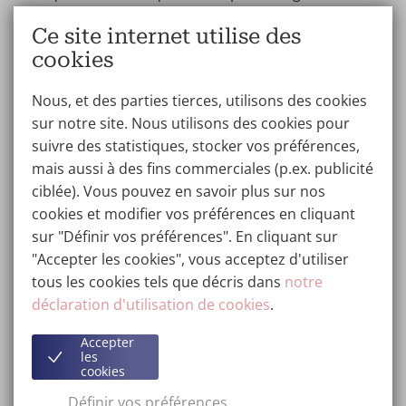
qu’ils avaient autrefois. Vous pouvez changer cela de
Ce site internet utilise des
manière relativement simple, car l’intervention de
cookies
lifting par fils tenseurs se passe en un rien de temps et
la récupération est très rapide.
Nous, et des parties tierces, utilisons des cookies
sur notre site. Nous utilisons des cookies pour
suivre des statistiques, stocker vos préférences,
Le traitement de lifting par fils
mais aussi à des fins commerciales (p.ex. publicité
tenseurs : ce que vous devez
ciblée). Vous pouvez en savoir plus sur nos
savoir
cookies et modifier vos préférences en cliquant
sur "Définir vos préférences". En cliquant sur
Vous trouverez des informations détaillées sur la page
"Accepter les cookies", vous acceptez d'utiliser
concernant le traitement de lifting facial par fils
tous les cookies tels que décris dans
notre
tenseurs, et lors de la consultation sans obligation
déclaration d'utilisation de cookies
.
nous vous dirons bien sûr tout ce qu’il y a à savoir sur
cette intervention. Nous aimerions en présenter ici un
Accepter
les
résumé succinct.
cookies
Définir vos préférences
Le traitement de lifting par fils tenseurs prend entre 20