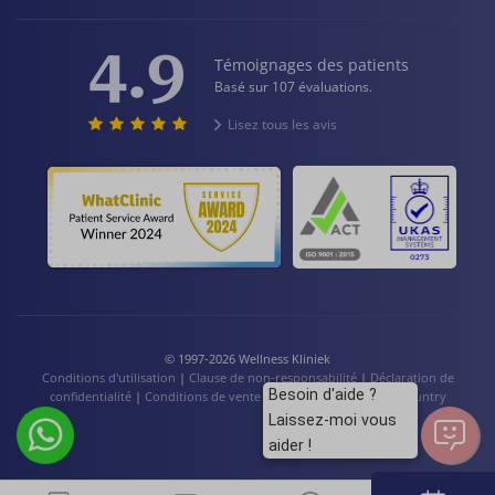
4.9
Témoignages des patients
Basé sur 107 évaluations.
Lisez tous les avis
© 1997-2026 Wellness Kliniek
Conditions d'utilisation
|
Clause de non-responsabilité
|
Déclaration de
Besoin d'aide ?
confidentialité
|
Conditions de vente
|
Cookies
|
Language / Country
Laissez-moi vous
aider !