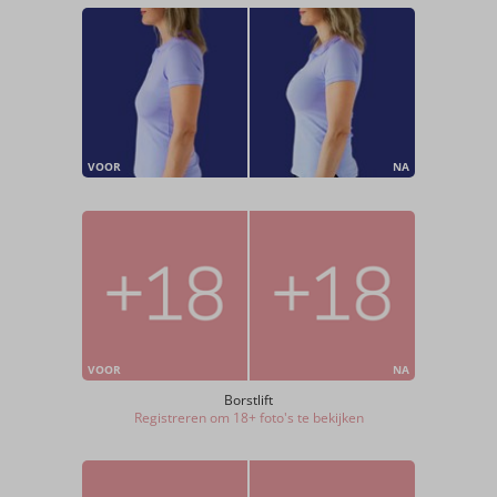
VOOR
NA
VOOR
NA
Borstlift
Registreren om 18+ foto's te bekijken