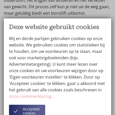
ouderdom, het krijgen van kinderen en het verliezen
van gewicht. Dit proces zelf kun je niet uit de weg gaan,
maar gelukkig biedt een borstlift uitkomst.
Het is belangrijk om te beseffen dat het resultaat van
Deze website gebruikt cookies
een borstlift bij ieder lichaam anders is. Daarnaast
heeft dit te maken met de manier waarop je de borstlift
Wij en derde partijen gebruiken cookies op onze
laat uitvoeren. Je kiest namelijk tussen een borstlift met
website. We gebruiken cookies om statistieken bij
of zonder implantaten.
te houden, om uw voorkeuren op te slaan, maar
ook voor marketingdoeleinden (bijv.
Advertentietargeting). U kunt meer lezen over
Voor en na foto’s Mastopexie
onze cookies en uw voorkeuren wijzigen door op
'Eigen voorkeuren instellen' te klikken. Door op
(zonder implantaten)
'Accepteer cookies' te klikken, gaat u akkoord met
Veel dames zijn tevreden over hun cupvolume, maar
het gebruik van alle cookies zoals beschreven in
niet over de huidige vorm. Zij merken dat de huid van
onze cookieverklaring
.
de borsten wat losser is en zouden ze graag laten
verstevigen. Met een Mastopexie, oftewel een borstlift,
Accepteer
cookies