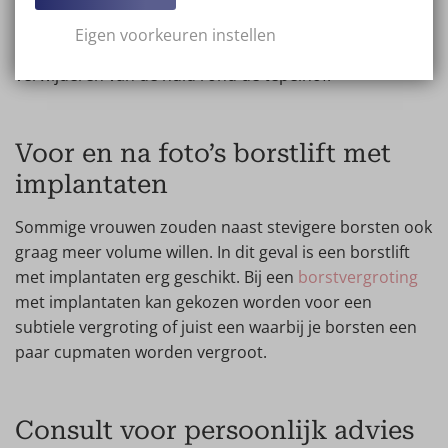
wordt de huid verstrakt en de tepel weer boven de
plooi geplaatst. Is er minimale verslapping? Het donut
Eigen voorkeuren instellen
lift voor en na resultaat richt zich juist op het
verwijderen van de huid rond de tepelhof.
Voor en na foto’s borstlift met
implantaten
Sommige vrouwen zouden naast stevigere borsten ook
graag meer volume willen. In dit geval is een borstlift
met implantaten erg geschikt. Bij een
borstvergroting
met implantaten kan gekozen worden voor een
subtiele vergroting of juist een waarbij je borsten een
paar cupmaten worden vergroot.
Consult voor persoonlijk advies