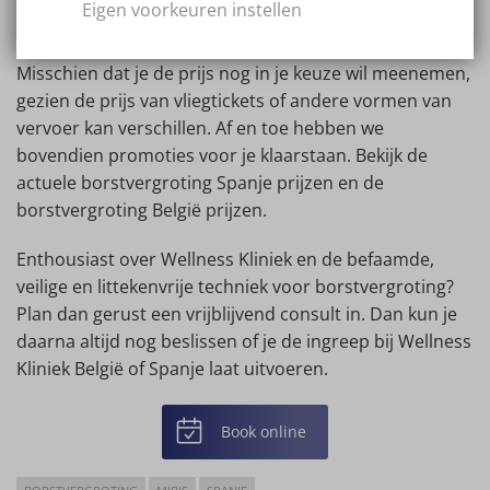
Eigen voorkeuren instellen
voor uitstekende zorg en wonnen al meerdere keren
een award voor uitstekende patiënten ervaringen.
Misschien dat je de prijs nog in je keuze wil meenemen,
gezien de prijs van vliegtickets of andere vormen van
vervoer kan verschillen. Af en toe hebben we
bovendien promoties voor je klaarstaan. Bekijk de
actuele borstvergroting Spanje prijzen en de
borstvergroting België prijzen.
Enthousiast over Wellness Kliniek en de befaamde,
veilige en littekenvrije techniek voor borstvergroting?
Plan dan gerust een vrijblijvend consult in. Dan kun je
daarna altijd nog beslissen of je de ingreep bij Wellness
Kliniek België of Spanje laat uitvoeren.
Book online