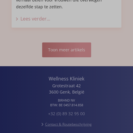
dezelfde stap te zetten.
Lees verder...
Toon meer artikels
Wellness Kliniek
Grotestraat 42
3600
Genk
,
België
BIRAND NV
BTW:
BE 0457.814.858
+32 (0) 89 32 95 00
Contact & Routebeschrijving