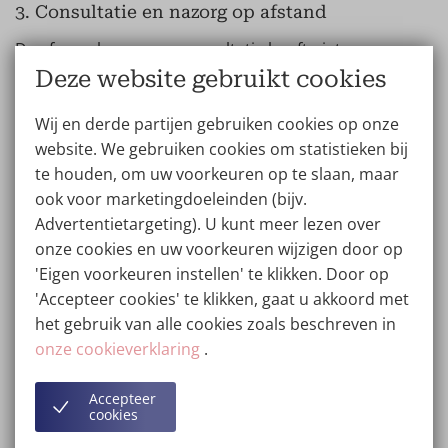
3. Consultatie en nazorg op afstand
De afspraak voor een consultatie hoeft niet
noodzakelijk in de kliniek plaats te vinden; deze kan ook
Deze website gebruikt cookies
worden gedaan via een e-consult of teleconsultatie.
Wij en derde partijen gebruiken cookies op onze
Voorafgaand aan de operatie onderga je altijd een
website. We gebruiken cookies om statistieken bij
lichamelijk onderzoek en een consult met zowel de
te houden, om uw voorkeuren op te slaan, maar
chirurg als de anesthesist. Binnen een jaar na de
ook voor marketingdoeleinden (bijv.
borstvergroting ben je welkom in de kliniek voor een
Advertentietargeting). U kunt meer lezen over
gratis follow-up, en indien gewenst kun je ook je
onze cookies en uw voorkeuren wijzigen door op
behandelend arts consulteren via een telemeeting.
'Eigen voorkeuren instellen' te klikken. Door op
Bovendien lossen de hechtingen vanzelf op!
'Accepteer cookies' te klikken, gaat u akkoord met
het gebruik van alle cookies zoals beschreven in
4. Kwaliteit bij beide klinieken even goed!
onze cookieverklaring
.
Voor de kwaliteit van de zorg maakt het niet uit of je
voor Wellness Kliniek Genk of Wellness Kliniek
Accepteer
Barcelona kiest. Je mag bij beide klinieken topkwaliteit
cookies
verwachten. Wij bieden het ISO 9001 kwaliteitslabel