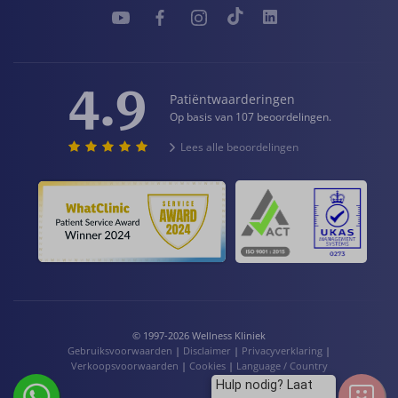
4.9
Patiëntwaarderingen
Op basis van 107 beoordelingen.
Lees alle beoordelingen
© 1997-2026 Wellness Kliniek
Gebruiksvoorwaarden
|
Disclaimer
|
Privacyverklaring
|
Verkoopsvoorwaarden
|
Cookies
|
Language / Country
Hulp nodig? Laat