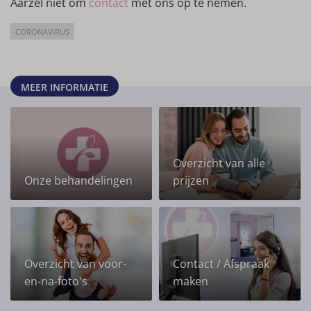
Aarzel niet om
contact
met ons op te nemen.
CORONAVIRUS
MEER INFORMATIE
Overzicht van alle
Onze behandelingen
prijzen
Overzicht van voor-
Contact / Afspraak
en-na-foto's
maken