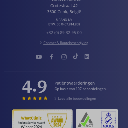
Grotestraat 42
3600
Genk
,
België
BIRAND NV
BTW:
BE 0457.814.858
+32 (0) 89 32 95 00
Contact & Routebeschrijving
4.9
Patiëntwaarderingen
Op basis van 107 beoordelingen.
Lees alle beoordelingen