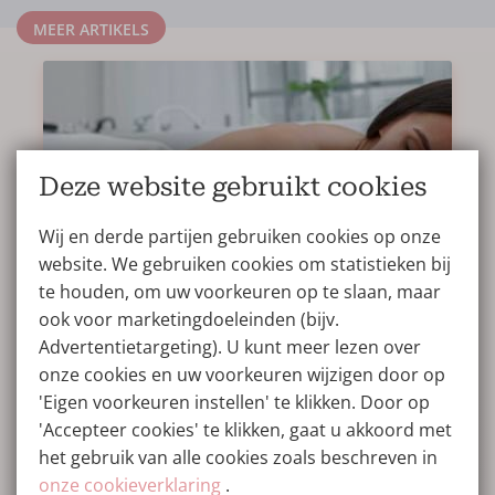
MEER ARTIKELS
Deze website gebruikt cookies
Wij en derde partijen gebruiken cookies op onze
website. We gebruiken cookies om statistieken bij
te houden, om uw voorkeuren op te slaan, maar
ook voor marketingdoeleinden (bijv.
Holistische nazorg met aanvullende
Advertentietargeting). U kunt meer lezen over
lichaamsbehandelingen na plastische
onze cookies en uw voorkeuren wijzigen door op
chirurgie voor beste resultaten
'Eigen voorkeuren instellen' te klikken. Door op
'Accepteer cookies' te klikken, gaat u akkoord met
BLOG
23/02/2026
het gebruik van alle cookies zoals beschreven in
Holistische nazorg kan na sommige plastisch
onze cookieverklaring
.