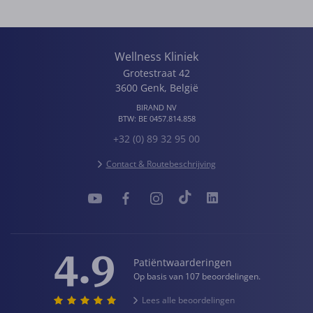
Wellness Kliniek
Grotestraat 42
3600
Genk
,
België
BIRAND NV
BTW:
BE 0457.814.858
+32 (0) 89 32 95 00
Contact & Routebeschrijving
4.9
Patiëntwaarderingen
Op basis van 107 beoordelingen.
Lees alle beoordelingen