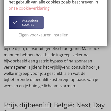
mannen
het gebruik van alle cookies zoals beschreven in
onze cookieverklaring
.
De ingreep dijbeenlift is geschikt voor iedereen die
graag strakkere bovenbenen wilt. Je kunt de ingreep in
Accepteer
principe op elke leeftijd ondergaan (vanaf 18 jaar). Bij
cookies
Wellness Kliniek kiezen vooral vrouwen voor de
Eigen voorkeuren instellen
ingreep. Dat komt omdat vrouwen over het algemeen
sneller last hebben van vetophoping en huidoverschot
bij de dijen, dit vanuit genetisch oogpunt. Maar ook
mannen hebben baat bij de ingreep, zeker na
bijvoorbeeld een gastric bypass of na spontaan
vermageren. Tijdens het vrijblijvend consult hoor je
welke ingreep voor jou geschikt is en wat de
bijbehorende dijbeenlift kosten zijn op basis van je
wensen en je huidige lichaamsvormen.
Prijs dijbeenlift België: Next Day