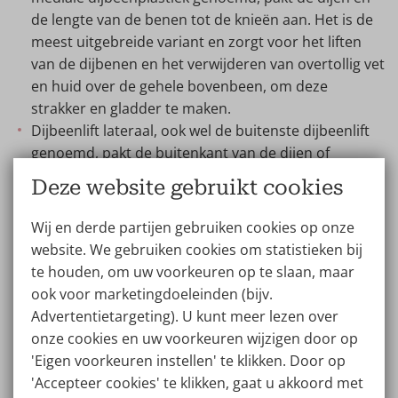
de lengte van de benen tot de knieën aan. Het is de
meest uitgebreide variant en zorgt voor het liften
van de dijbenen en het verwijderen van overtollig vet
en huid over de gehele bovenbeen, om deze
strakker en gladder te maken.
Dijbeenlift lateraal, ook wel de buitenste dijbeenlift
genoemd, pakt de buitenkant van de dijen of
bovenbenen aan. Het liften van de huid zorgt bij
Deze website gebruikt cookies
deze ingreep voor een gladdere huid en mooiere
lichaamscontouren.
Wij en derde partijen gebruiken cookies op onze
website. We gebruiken cookies om statistieken bij
De dijbeenlift kan gecombineerd worden met benen
te houden, om uw voorkeuren op te slaan, maar
liposuctie
. Dit is een goede keuze als er sprake is van
ook voor marketingdoeleinden (bijv.
hardnekkig vet rondom de benen en dijen.
Advertentietargeting). U kunt meer lezen over
onze cookies en uw voorkeuren wijzigen door op
'Eigen voorkeuren instellen' te klikken. Door op
Dijbeenlift prijs vrouwen en
'Accepteer cookies' te klikken, gaat u akkoord met