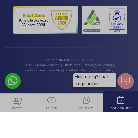
© 1997-2026 Wellness Kliniek
Gebruiksvoorwaarden
|
Disclaimer
|
Privacyverklaring
|
Verkoopsvoorwaarden
|
Cookies
|
Language / Country
Hulp nodig? Laat
mij je helpen!
FOTO'S
PRIJZEN
CONTACT
BOEK ONLINE