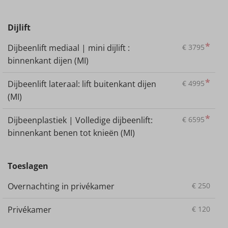
Dijlift
*
Dijbeenlift mediaal | mini dijlift :
€
3795
binnenkant dijen (MI)
*
Dijbeenlift lateraal: lift buitenkant dijen
€
4995
(MI)
*
Dijbeenplastiek | Volledige dijbeenlift:
€
6595
binnenkant benen tot knieën (MI)
Toeslagen
Overnachting in privékamer
€
250
Privékamer
€
120