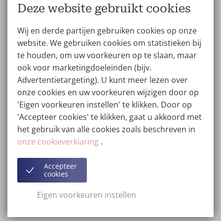
Deze website gebruikt cookies
Wat kost een injectie voor
tandenknarsen?
Wij en derde partijen gebruiken cookies op onze
website. We gebruiken cookies om statistieken bij
Tandenknarsen (bruxisme, knarsetanden of
te houden, om uw voorkeuren op te slaan, maar
kaakklemmen) kan zorgen voor hoofdpijn, oorpijn,
ook voor marketingdoeleinden (bijv.
schade aan het tandglazuur en andere gezichtspijn.
Advertentietargeting). U kunt meer lezen over
Vaak wordt de botuline geïnjecteerd in de kauwspier
onze cookies en uw voorkeuren wijzigen door op
(masseter), waardoor de spier verslapt en de kaken
'Eigen voorkeuren instellen' te klikken. Door op
tijdelijk ontspannen. Dat zorgt voor verlichting. De
'Accepteer cookies' te klikken, gaat u akkoord met
B***x tandenknarsen kosten zijn all-in en geven zo’n 3
het gebruik van alle cookies zoals beschreven in
tot 6 maanden verlichting. De behandeling kan daarna
onze cookieverklaring
.
herhaald worden.
Accepteer
cookies
Anti rimpel injectie prijzen:
Eigen voorkeuren instellen
bespaar per zone