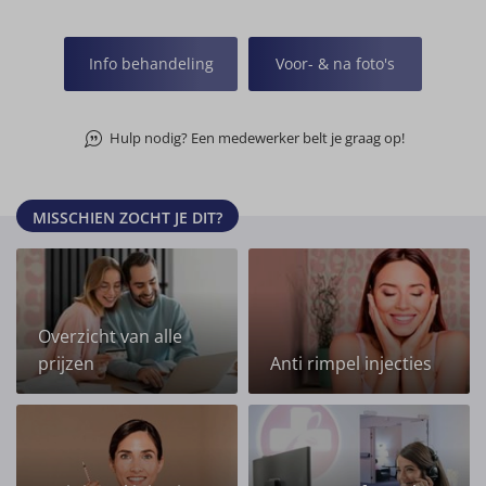
Info behandeling
Voor- & na foto's
Hulp nodig? Een medewerker belt je graag op!
MISSCHIEN ZOCHT JE DIT?
Overzicht van alle
prijzen
Anti rimpel injecties