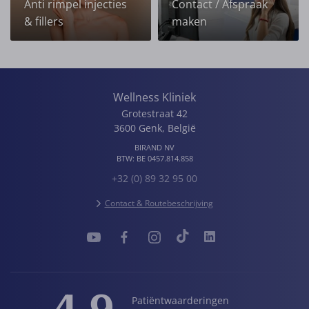
Anti rimpel injecties
Contact / Afspraak
& fillers
maken
Wellness Kliniek
Grotestraat 42
3600
Genk
,
België
BIRAND NV
BTW:
BE 0457.814.858
+32 (0) 89 32 95 00
Contact & Routebeschrijving
4.9
Patiëntwaarderingen