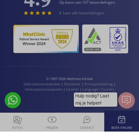
Op basis van 107 beoordelingen.
Lees alle beoordelingen
© 1997-2026 Wellness Kliniek
Gebruiksvoorwaarden
|
Disclaimer
|
Privacyverklaring
|
Verkoopsvoorwaarden
|
Cookies
|
Language / Country
Hulp nodig? Laat
mij je helpen!
FOTO'S
PRIJZEN
CONTACT
BOEK ONLINE