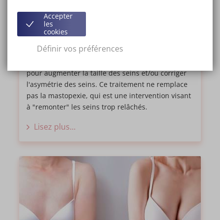
Consultation médicale : Qu'est-ce que
Accepter
la mammoplastie d'augmentation?
les
cookies
ARTICLE
16-08-2022
Définir vos préférences
La mammoplastie d'augmentation est réalisée
pour augmenter la taille des seins et/ou corriger
l'asymétrie des seins. Ce traitement ne remplace
pas la mastopexie, qui est une intervention visant
à "remonter" les seins trop relâchés.
Lisez plus...