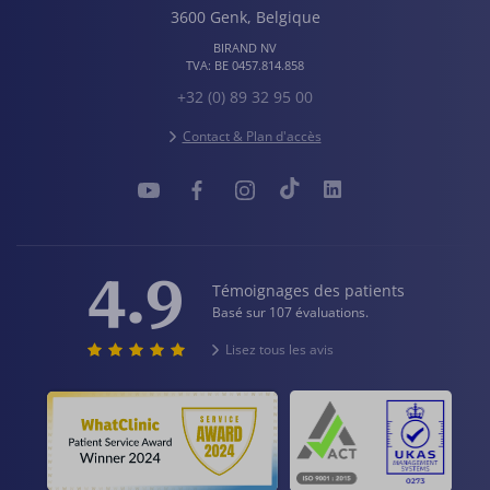
3600
Genk
,
Belgique
BIRAND NV
TVA:
BE 0457.814.858
+32 (0) 89 32 95 00
Contact & Plan d'accès
4.9
Témoignages des patients
Basé sur 107 évaluations.
Lisez tous les avis