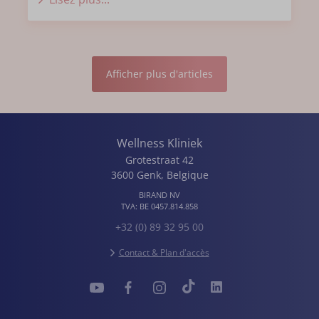
Afficher plus d'articles
Wellness Kliniek
Grotestraat 42
3600
Genk
,
Belgique
BIRAND NV
TVA:
BE 0457.814.858
+32 (0) 89 32 95 00
Contact & Plan d'accès