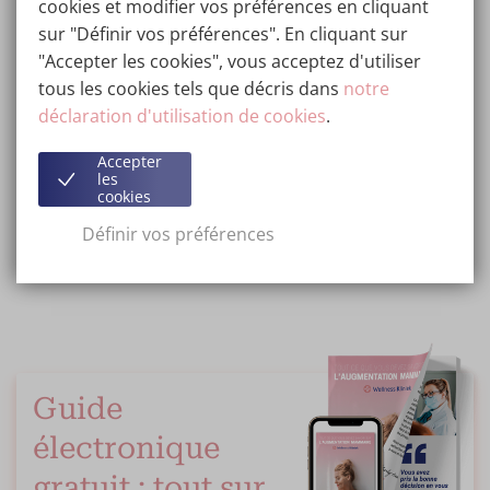
cookies et modifier vos préférences en cliquant
pour faire en sorte que votre apparence reste telle
sur "Définir vos préférences". En cliquant sur
que vous la souhaitez le plus longtemps possible.
"Accepter les cookies", vous acceptez d'utiliser
Ainsi, à la Wellness Kliniek, nous voulons être à vos
tous les cookies tels que décris dans
notre
côtés pour que vous puissiez profiter de votre
déclaration d'utilisation de cookies
.
nouvelle version de vous-même sans complications
et de la meilleure façon possible.
Accepter
les
cookies
Réservez en ligne
Définir vos préférences
AUGMENTATION MAMMAIRE
LIFTING MAMMAIRE
SEINS
Guide
électronique
gratuit : tout sur