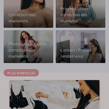
Prix: réduction /
Correction des
correction des
mamelons
mamelon
Photos avant / après
correction des
Contact / Prenez
mamelons
rendez-vous
PLUS D'ARTICLES