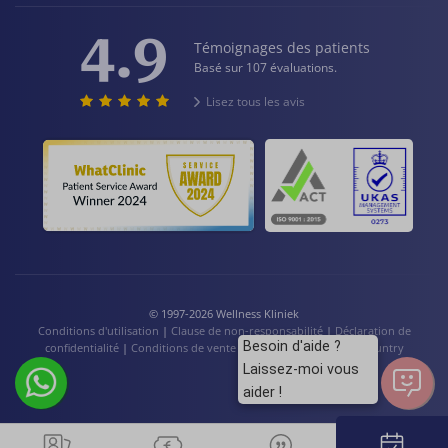
4.9
Témoignages des patients
Basé sur 107 évaluations.
Lisez tous les avis
© 1997-2026 Wellness Kliniek
Conditions d'utilisation
|
Clause de non-responsabilité
|
Déclaration de
Besoin d'aide ?
confidentialité
|
Conditions de vente
|
Cookies
|
Language / Country
Laissez-moi vous
aider !