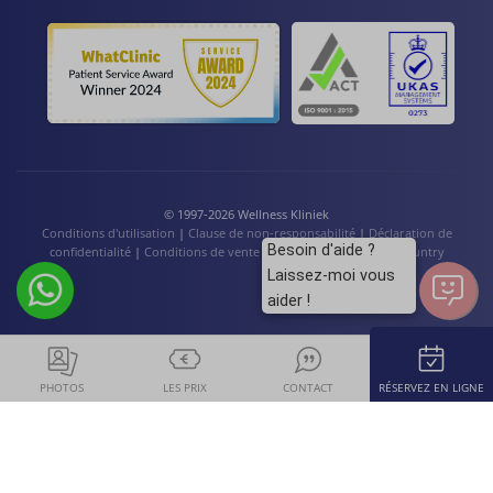
© 1997-2026 Wellness Kliniek
Conditions d'utilisation
|
Clause de non-responsabilité
|
Déclaration de
Besoin d'aide ?
confidentialité
|
Conditions de vente
|
Cookies
|
Language / Country
Laissez-moi vous
aider !
PHOTOS
LES PRIX
CONTACT
RÉSERVEZ EN LIGNE