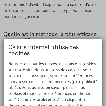
recommandé d'éviter l'exposition au soleil et d'utiliser
un écran solaire pour aider à protéger votre peau
pendant sa guérison.
Quelle est la méthode la plus efficace
pour moi ?
Ce site internet utilise des
Le choix de la méthode la plus efficace pour éliminer
cookies
les plis nasogéniens dépend de différents facteurs qui
varient d'une personne à l'autre, comme l'âge, le type
Nous, et des parties tierces, utilisons des cookies
de peau et la gravité des rides.
sur notre site. Nous utilisons des cookies pour
suivre des statistiques, stocker vos préférences,
C'est pourquoi il est essentiel de s'adresser à des
mais aussi à des fins commerciales (p.ex. publicité
spécialistes en la matière, comme les médecins de
ciblée). Vous pouvez en savoir plus sur nos
Wellness Kliniek, qui vous apporteront une attention
cookies et modifier vos préférences en cliquant
personnalisée et une analyse détaillée de vos besoins
sur "Définir vos préférences". En cliquant sur
esthétiques. Grâce à une consultation individuelle,
"Accepter les cookies", vous acceptez d'utiliser