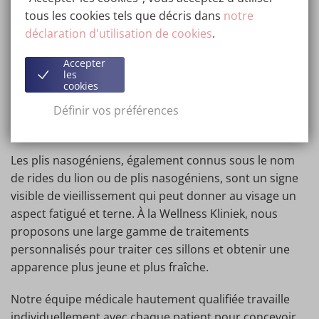
vous pourrez discuter de vos objectifs et de vos
tous les cookies tels que décris dans
notre
préoccupations, et recevoir les informations
déclaration d'utilisation de cookies
.
nécessaires pour déterminer le traitement le plus
approprié pour vous.
Accepter
les
cookies
Définir vos préférences
Éliminer efficacement les plis
nasogéniens à Genk ou Barcelone
Les plis nasogéniens, également connus sous le nom
de rides du lion ou de plis nasogéniens, sont un signe
visible de vieillissement qui peut donner au visage un
aspect fatigué et terne. À la Wellness Kliniek, nous
proposons une large gamme de traitements
personnalisés pour traiter ces sillons et obtenir une
apparence plus jeune et plus fraîche.
Notre équipe médicale hautement qualifiée travaille
individuellement avec chaque patient pour concevoir