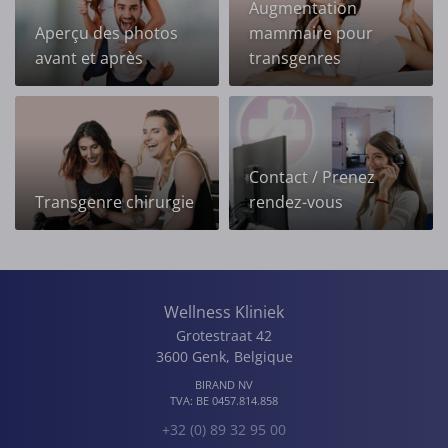
Augmentation
Aperçu des photos
mammaire pour
avant et après
transgenres
Contact / Prenez
Transgenre chirurgie
rendez-vous
Wellness Kliniek
Grotestraat 42
3600
Genk
,
Belgique
BIRAND NV
TVA:
BE 0457.814.858
+32 (0) 89 32 95 00