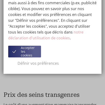
mais aussi à des fins commerciales (p.ex. publicité
Votre silhouette féminine
ciblée). Vous pouvez en savoir plus sur nos
cookies et modifier vos préférences en cliquant
En tant que femme transgenre, il se peut que l'idée
sur "Définir vos préférences". En cliquant sur
d'avoir des seins voluptueux vous ait toujours
"Accepter les cookies", vous acceptez d'utiliser
enchantée. Après l'opération, vous pourrez bientôt les
tous les cookies tels que décris dans
notre
afficher avec fierté ! La période de récupération
déclaration d'utilisation de cookies
.
complète s'étend sur quatre à sept jours. Par la suite, il
vous faudra porter un soutien-gorge de sport ou de
Accepter
les
compression pendant environ six semaines. Le résultat
cookies
final s'affiche pleinement entre trois à six mois. Le
Définir vos préférences
moment est venu de renouveler votre collection de
lingerie !
Prix des seins transgenres
Le coût d’une augmentation mammaire transgender